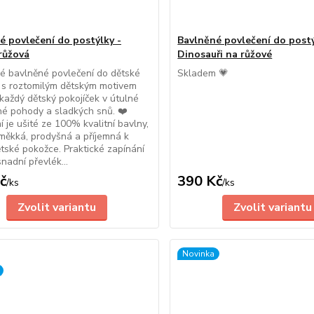
é povlečení do postýlky -
Bavlněné povlečení do postý
 růžová
Dinosauři na růžové
é bavlněné povlečení do dětské
Skladem 💗
 s roztomilým dětským motivem
každý dětský pokojíček v útulné
né pohody a sladkých snů. ❤️
í je ušité ze 100% kvalitní bavlny,
 měkká, prodyšná a příjemná k
dětské pokožce. Praktické zapínání
nadní převlék...
č
390 Kč
/
ks
/
ks
Zvolit variantu
Zvolit variantu
Novinka