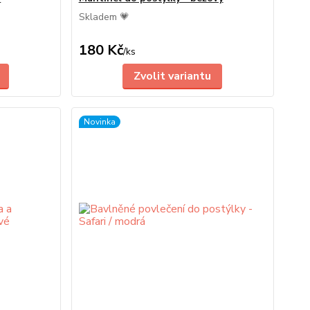
Skladem 💗
180 Kč
/
ks
Zvolit variantu
Novinka