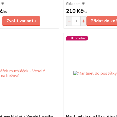
 💗
Skladem 💗
č
210 Kč
/
ks
/
ks
Zvolit variantu
Přidat do ko
TOP produkt
ek muchláček - Veselé berušky
Mantinel do postýlky růžov