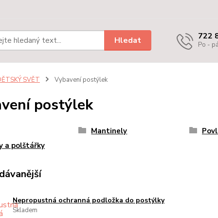
722 
Hledat
Po - pá
DĚTSKÝ SVĚT
Vybavení postýlek
vení postýlek
Mantinely
Povl
y a polštářky
dávanější
Nepropustná ochranná podložka do postýlky
Skladem