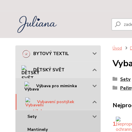
Úvod
BYTOVÝ TEXTIL
Vyba
DĚTSKÝ SVĚT
Sety
Výbava pro miminka
Peřin
Vybavení postýlek
Nejpro
Sety
1.
Mantinely