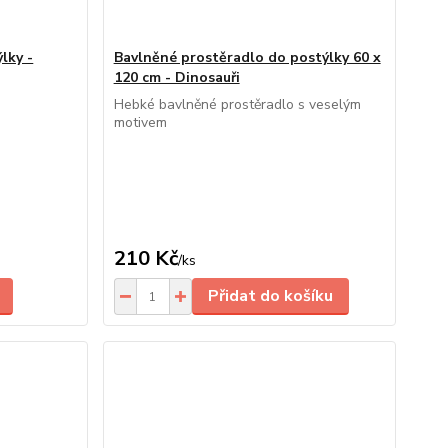
lky -
Bavlněné prostěradlo do postýlky 60 x
120 cm - Dinosauři
Hebké bavlněné prostěradlo s veselým
motivem
210 Kč
/
ks
Přidat do košíku