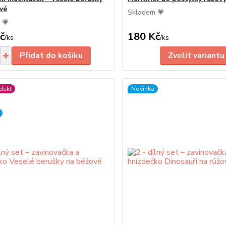
vé
Skladem 💗
 💗
č
180 Kč
/
ks
/
ks
Přidat do košíku
Zvolit variantu
dukt
Novinka