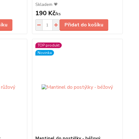
Skladem 💗
190 Kč
/
ks
šíku
Přidat do košíku
TOP produkt
Novinka
ý
Mantinel do postýlky - béžový