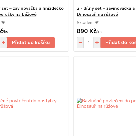
ý set – zavinovačka a hnízdečko
2 - dílný set – zavinovačka 
berušky na béžové
Dinosauři na růžové
 💗
Skladem 💗
č
890 Kč
/
ks
/
ks
Přidat do košíku
Přidat do ko