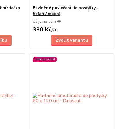
a hnízdečko
Bavlněné povlečení do postýlky -
Safari / modrá
Ušijeme vám ❤️
390 Kč
/
ks
šíku
Zvolit variantu
TOP produkt