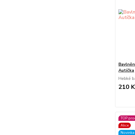
Bavlněn
Autíčka
Hebké ba
210 K
TOP pro
Akce
Novinka