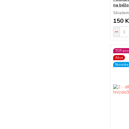
na béžo
Skladem
150 K
TOP pro
Akce
Novinka