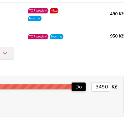
TOP produkt
Akce
490 Kč
Novinka
950 Kč
TOP produkt
Novinka
Do
Kč