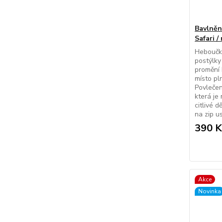
Bavlněn
Safari /
Heboučk
postýlky
promění 
místo pl
Povlečen
která je
citlivé 
na zip us
390 K
Akce
Novinka