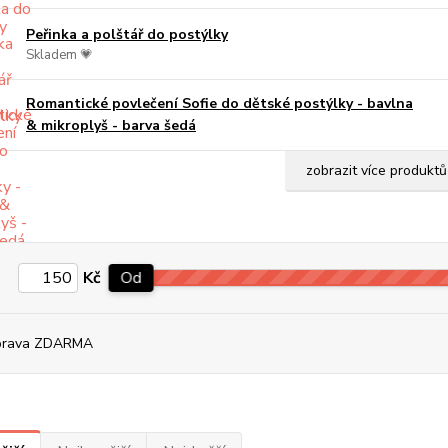
Peřinka a polštář do postýlky
Skladem 💗
Romantické povlečení Sofie do dětské postýlky - bavlna
& mikroplyš - barva šedá
zobrazit více produktů
Kč
Od
prava ZDARMA