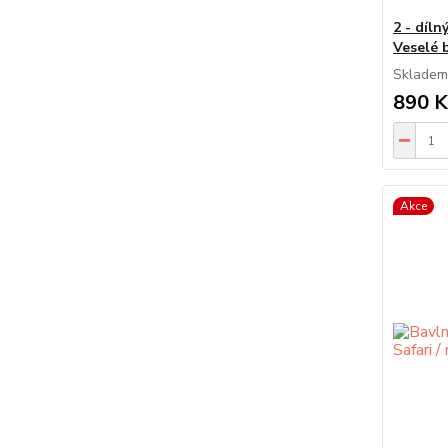
2 - díln
Veselé 
Skladem
890 K
Akce