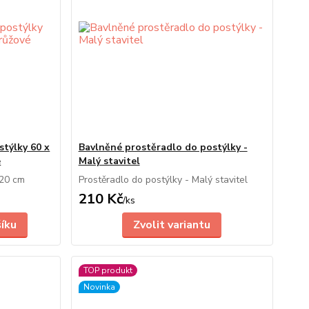
stýlky 60 x
Bavlněné prostěradlo do postýlky -
é
Malý stavitel
120 cm
Prostěradlo do postýlky - Malý stavitel
210 Kč
/
ks
šíku
Zvolit variantu
TOP produkt
Novinka