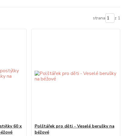
strana
z 1
stýlky 60 x
Polštářek pro děti - Veselé berušky na
béžové
béžové