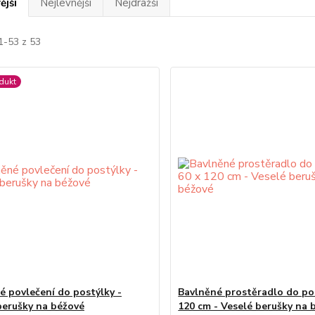
ější
Nejlevnější
Nejdražší
1-53 z 53
dukt
é povlečení do postýlky -
Bavlněné prostěradlo do po
berušky na béžové
120 cm - Veselé berušky na 