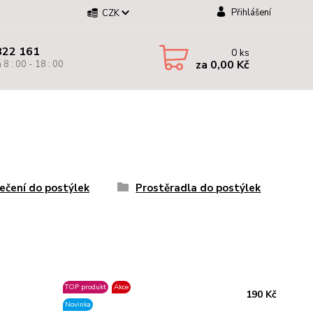
Přihlášení
CZK
822 161
0
ks
za
0,00 Kč
 8 : 00 - 18 : 00
ečení do postýlek
Prostěradla do postýlek
TOP produkt
Akce
190 Kč
Novinka