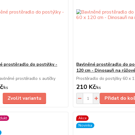
é prostěradlo do postýlky -
Bavlněné prostěradlo do po
120 cm - Dinosauři na růžov
vlněné prostěradlo s autíčky
Prostěradlo do postýlky 60 x 
č
210 Kč
/
ks
/
ks
Zvolit variantu
Přidat do ko
dukt
Akce
Novinka