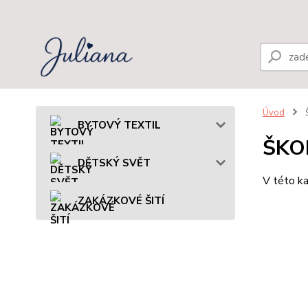
Úvod
BYTOVÝ TEXTIL
ŠKO
DĚTSKÝ SVĚT
V této ka
ZAKÁZKOVÉ ŠITÍ