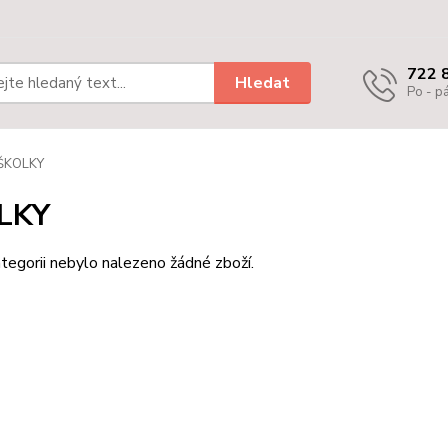
722 
Hledat
Po - pá
ŠKOLKY
LKY
tegorii nebylo nalezeno žádné zboží.