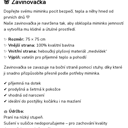
🌸 Zavinovačka
Dopřejte svému miminku pocit bezpečí, tepla a něhy hned od
prvních dnů 💛
Naše zavinovačka je navržena tak, aby obklopila miminko jemností
a vytvořila mu klidné a útulné prostředí.
✨
Rozměr:
75 × 75 cm
✨
Vnější strana:
100% kvalitní bavlna
✨
Vnitřní strana:
heboučký plyšový materiál „medvídek“
✨
Výplň:
vatelín pro příjemné teplo a pohodlí
Zavinovačka se zavazuje na boční straně pomocí stuhy, díky které
ji snadno přizpůsobíte přesně podle potřeby miminka.
✔ příjemná na dotek
✔ prodyšná a šetrná k pokožce
✔ vhodná od narození
✔ ideální do postýlky, kočárku i na mazlení
🧺
Údržba:
Praní na nízký stupeň.
Sušení v sušičce nedoporučujeme – pro zachování kvality