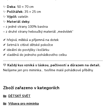
✨
Deka:
50 × 70 cm
✨
Polštářek:
35 × 25 cm
✨
Výplň:
vatelín
✨
Materiál deky:
– z jedné strany 100% bavlna
– z druhé strany heboučký materiál „medvídek“
✔ hřejivá, měkká a příjemná na dotek
✔ šetrná k citlivé dětské pokožce
✔ ideální do postýlky i kočárku
✔ sladěná do jednoho pohádkového celku
💛
Každý kus vzniká s láskou, pečlivostí a důrazem na detail.
Nešijeme jen pro miminka… tvoříme malé pohádkové příběhy.
Zboží zařazeno v kategoriích
DĚTSKÝ SVĚT
Výbava pro miminka