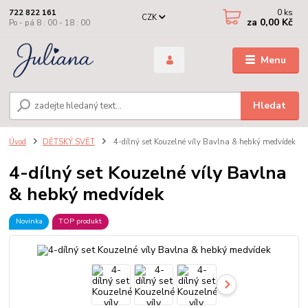
0
ks
722 822 161
CZK
za
0,00 Kč
Po - pá 8 : 00 - 18 : 00
Menu
Hledat
Úvod
DĚTSKÝ SVĚT
4-dílný set Kouzelné víly Bavlna & hebký medvídek
4-dílný set Kouzelné víly Bavlna
& hebký medvídek
Novinka
TOP produkt