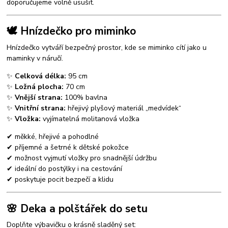
doporučujeme volně usušit.
🕊️ Hnízdečko pro miminko
Hnízdečko vytváří bezpečný prostor, kde se miminko cítí jako u
maminky v náručí.
✨
Celková délka:
95 cm
✨
Ložná plocha:
70 cm
✨
Vnější strana:
100% bavlna
✨
Vnitřní strana:
hřejivý plyšový materiál „medvídek“
✨
Vložka:
vyjímatelná molitanová vložka
✔ měkké, hřejivé a pohodlné
✔ příjemné a šetrné k dětské pokožce
✔ možnost vyjmutí vložky pro snadnější údržbu
✔ ideální do postýlky i na cestování
✔ poskytuje pocit bezpečí a klidu
🌸 Deka a polštářek do setu
Doplňte výbavičku o krásně sladěný set: