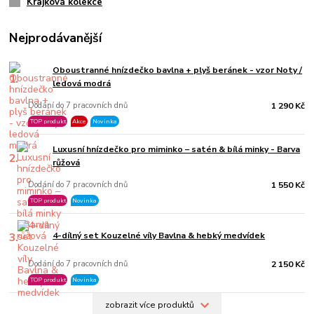
Krajková kolekce
Nejprodávanější
Oboustranné hnízdečko bavlna + plyš beránek - vzor Noty /
1.
ledová modrá
Dodání do 7 pracovních dnů
1 290 Kč
TOP produkt
Akce
Novinka
Luxusní hnízdečko pro miminko – satén & bílá minky - Barva
2.
růžová
Dodání do 7 pracovních dnů
1 550 Kč
TOP produkt
Novinka
3.
4-dílný set Kouzelné víly Bavlna & hebký medvídek
Dodání do 7 pracovních dnů
2 150 Kč
TOP produkt
Novinka
zobrazit více produktů