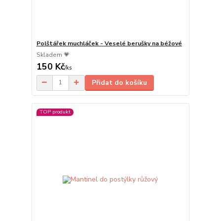
Polštářek muchláček - Veselé berušky na béžové
Skladem 💗
150 Kč
/
ks
Přidat do košíku
TOP produkt