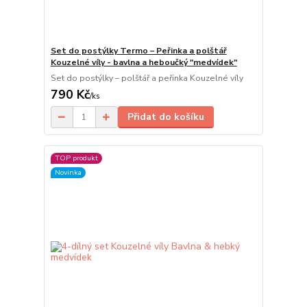
Set do postýlky Termo – Peřinka a polštář
Kouzelné víly - bavlna a heboučký "medvídek"
Set do postýlky – polštář a peřinka Kouzelné víly
790 Kč
/
ks
Přidat do košíku
TOP produkt
Novinka