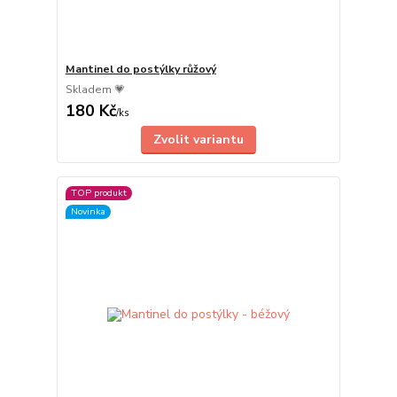
Mantinel do postýlky růžový
Skladem 💗
180 Kč
/
ks
Zvolit variantu
TOP produkt
Novinka