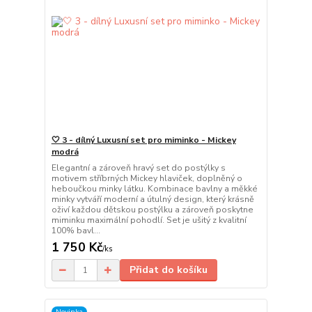
🤍 3 - dílný Luxusní set pro miminko - Mickey
modrá
Elegantní a zároveň hravý set do postýlky s
motivem stříbrných Mickey hlaviček, doplněný o
heboučkou minky látku. Kombinace bavlny a měkké
minky vytváří moderní a útulný design, který krásně
oživí každou dětskou postýlku a zároveň poskytne
miminku maximální pohodlí. Set je ušitý z kvalitní
100% bavl...
1 750 Kč
/
ks
Přidat do košíku
Novinka