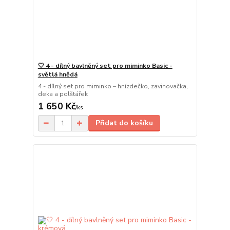
🤍 4 - dílný bavlněný set pro miminko Basic -
světlá hnědá
4 - dílný set pro miminko – hnízdečko, zavinovačka,
deka a polštářek
1 650 Kč
/
ks
Přidat do košíku