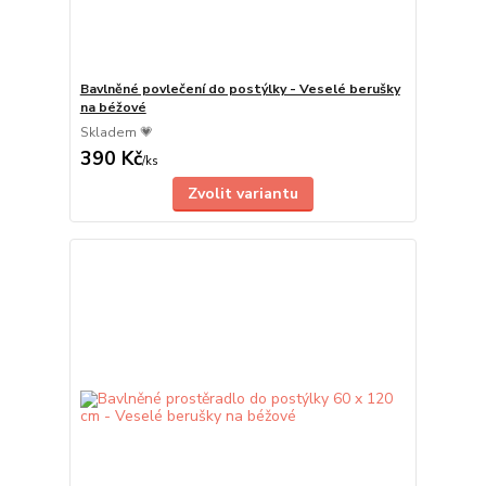
Bavlněné povlečení do postýlky - Veselé berušky
na béžové
Skladem 💗
390 Kč
/
ks
Zvolit variantu