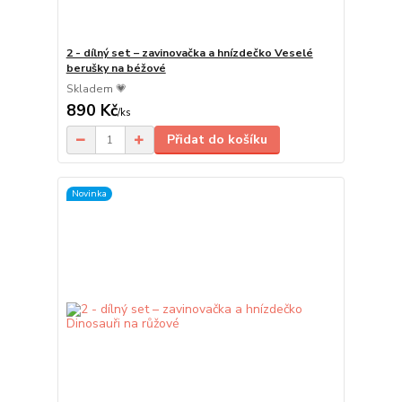
2 - dílný set – zavinovačka a hnízdečko Veselé
berušky na béžové
Skladem 💗
890 Kč
/
ks
Přidat do košíku
Novinka