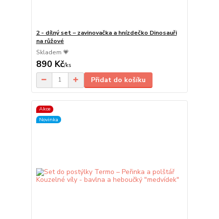
2 - dílný set – zavinovačka a hnízdečko Dinosauři
na růžové
Skladem 💗
890 Kč
/
ks
Přidat do košíku
Akce
Novinka