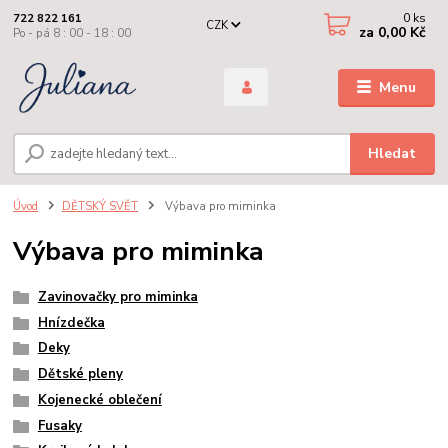
0
ks
722 822 161
CZK
za
0,00 Kč
Po - pá 8 : 00 - 18 : 00
Menu
Hledat
Úvod
DĚTSKÝ SVĚT
Výbava pro miminka
Výbava pro miminka
Zavinovačky pro miminka
Hnízdečka
Deky
Dětské pleny
Kojenecké oblečení
Fusaky