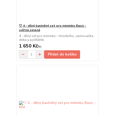
🤍 4 - dílný bavlněný set pro miminko Basic -
světlá zelená
4 - dílný set pro miminko – hnízdečko, zavinovačka,
deka a polštářek
1 650 Kč
/
ks
Přidat do košíku