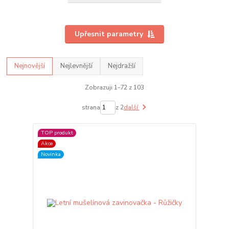
Upřesnit parametry
Nejnovější
Nejlevnější
Nejdražší
Zobrazuji 1-72 z 103
strana
z 2
další
TOP produkt
Akce
Novinka