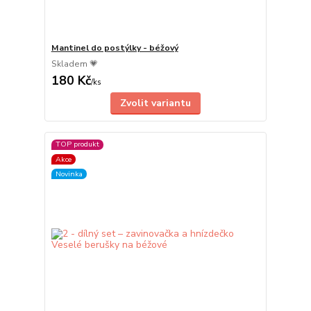
Mantinel do postýlky - béžový
Skladem 💗
180 Kč
/
ks
Zvolit variantu
TOP produkt
Akce
Novinka