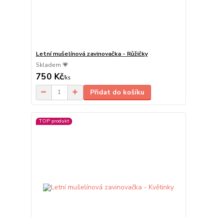
Letní mušelínová zavinovačka - Růžičky
Skladem 💗
750 Kč
/
ks
Přidat do košíku
TOP produkt