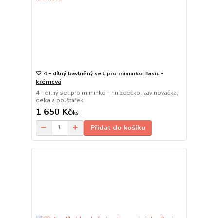
🤍 4 - dílný bavlněný set pro miminko Basic -
krémová
4 - dílný set pro miminko – hnízdečko, zavinovačka,
deka a polštářek
1 650 Kč
/
ks
Přidat do košíku