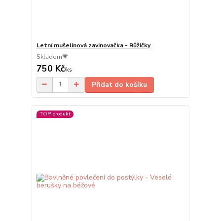
Letní mušelínová zavinovačka - Růžičky
Skladem💗
750 Kč
/
ks
Přidat do košíku
TOP produkt