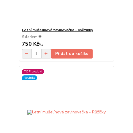
Letní mušelínová zavinovačka - Květinky
Skladem 💗
750 Kč
/
ks
Přidat do košíku
TOP produkt
Novinka