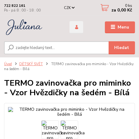
0
ks
722 822 161
CZK
za
0,00 Kč
Po - pá 8 : 00 - 18 : 00
Menu
Hledat
Úvod
DĚTSKÝ SVĚT
TERMO zavinovačka pro miminko - Vzor Hvězdičky
na šedém - Bílá
TERMO zavinovačka pro miminko
- Vzor Hvězdičky na šedém - Bílá