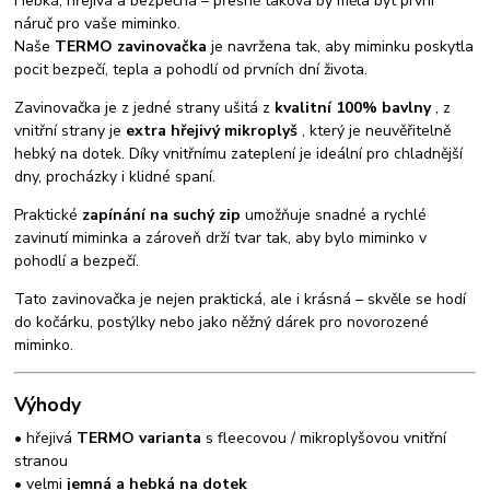
Hebká, hřejivá a bezpečná – přesně taková by měla být první
náruč pro vaše miminko.
Naše
TERMO zavinovačka
je navržena tak, aby miminku poskytla
pocit bezpečí, tepla a pohodlí od prvních dní života.
Zavinovačka je z jedné strany ušitá z
kvalitní 100% bavlny
, z
vnitřní strany je
extra hřejivý mikroplyš
, který je neuvěřitelně
hebký na dotek. Díky vnitřnímu zateplení je ideální pro chladnější
dny, procházky i klidné spaní.
Praktické
zapínání na suchý zip
umožňuje snadné a rychlé
zavinutí miminka a zároveň drží tvar tak, aby bylo miminko v
pohodlí a bezpečí.
Tato zavinovačka je nejen praktická, ale i krásná – skvěle se hodí
do kočárku, postýlky nebo jako něžný dárek pro novorozené
miminko.
Výhody
• hřejivá
TERMO varianta
s fleecovou / mikroplyšovou vnitřní
stranou
• velmi
jemná a hebká na dotek