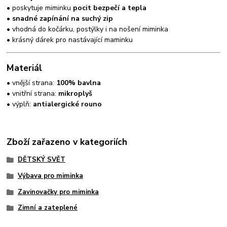
• poskytuje miminku
pocit bezpečí a tepla
•
snadné zapínání na suchý zip
• vhodná do kočárku, postýlky i na nošení miminka
• krásný dárek pro nastávající maminku
Materiál
• vnější strana:
100% bavlna
• vnitřní strana:
mikroplyš
• výplň:
antialergické rouno
Zboží zařazeno v kategoriích
DĚTSKÝ SVĚT
Výbava pro miminka
Zavinovačky pro miminka
Zimní a zateplené