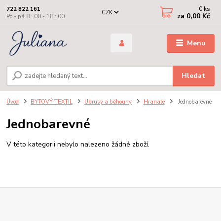
0
ks
722 822 161
CZK
za
0,00 Kč
Po - pá 8 : 00 - 18 : 00
Menu
Hledat
Úvod
BYTOVÝ TEXTIL
Ubrusy a běhouny
Hranaté
Jednobarevné
Jednobarevné
V této kategorii nebylo nalezeno žádné zboží.