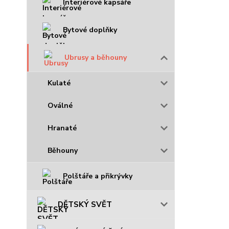
Interiérové kapsáře
Bytové doplňky
Ubrusy a běhouny
Kulaté
Oválné
Hranaté
Běhouny
Polštáře a přikrývky
DĚTSKÝ SVĚT