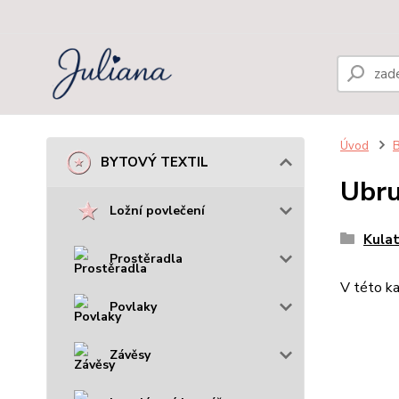
Úvod
BYTOVÝ TEXTIL
Ubru
Ložní povlečení
Kula
Prostěradla
V této ka
Povlaky
Závěsy