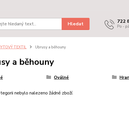
722 
Hledat
Po - pá
BYTOVÝ TEXTIL
Ubrusy a běhouny
sy a běhouny
té
Oválné
Hra
tegorii nebylo nalezeno žádné zboží.