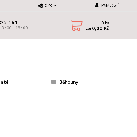
Přihlášení
CZK
822 161
0
ks
za
0,00 Kč
 8 : 00 - 18 : 00
naté
Běhouny