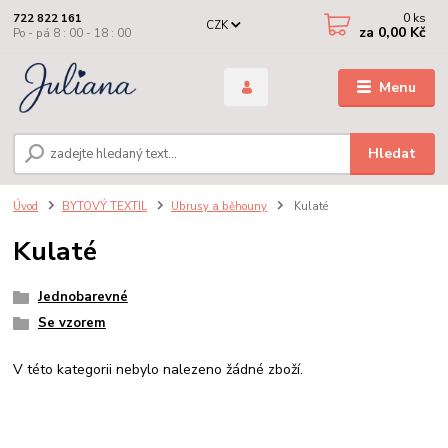
0
ks
722 822 161
CZK
za
0,00 Kč
Po - pá 8 : 00 - 18 : 00
Menu
Hledat
Úvod
BYTOVÝ TEXTIL
Ubrusy a běhouny
Kulaté
Kulaté
Jednobarevné
Se vzorem
V této kategorii nebylo nalezeno žádné zboží.