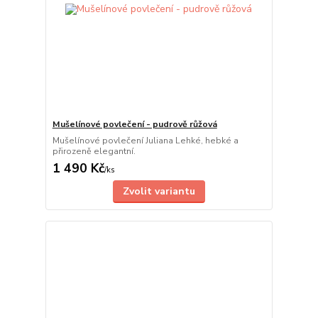
Mušelínové povlečení - pudrově růžová
Mušelínové povlečení Juliana Lehké, hebké a
přirozeně elegantní.
1 490 Kč
/
ks
Zvolit variantu