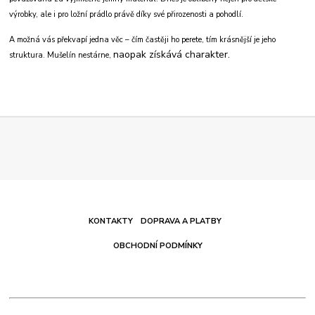
výrobky, ale i pro ložní prádlo právě díky své přirozenosti a pohodlí.
A možná vás překvapí jedna věc – čím častěji ho perete, tím krásnější je jeho
naopak získává charakter.
struktura. Mušelín nestárne,
KONTAKTY
DOPRAVA A PLATBY
OBCHODNÍ PODMÍNKY