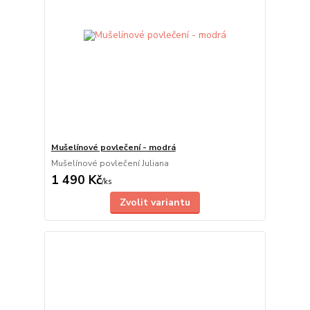
Mušelínové povlečení - modrá
Mušelínové povlečení Juliana
1 490 Kč
/
ks
Zvolit variantu