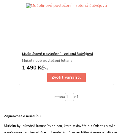
Mušelínové povlečení - zelená šalvějová
Mušelínové povlečení Juliana
1 490 Kč
/
ks
Zvolit variantu
strana
z 1
Zajímavost o mušelínu
Mušelín byl původně luxusní tkaninou, která se dovážela z Orientu a byla
považována za výjimečně jemný materiál. Dnes je oblíbený nejen pro dětské