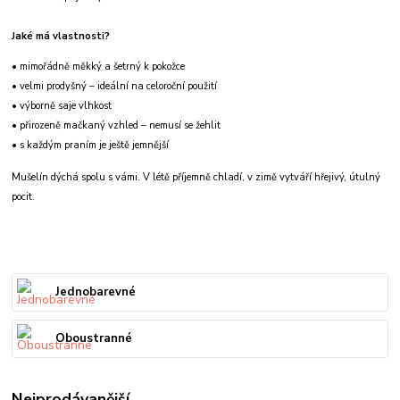
Jaké má vlastnosti?
• mimořádně měkký a šetrný k pokožce
• velmi prodyšný – ideální na celoroční použití
• výborně saje vlhkost
• přirozeně mačkaný vzhled – nemusí se žehlit
• s každým praním je ještě jemnější
Mušelín dýchá spolu s vámi. V létě příjemně chladí, v zimě vytváří hřejivý, útulný
pocit.
Jednobarevné
Oboustranné
Nejprodávanější