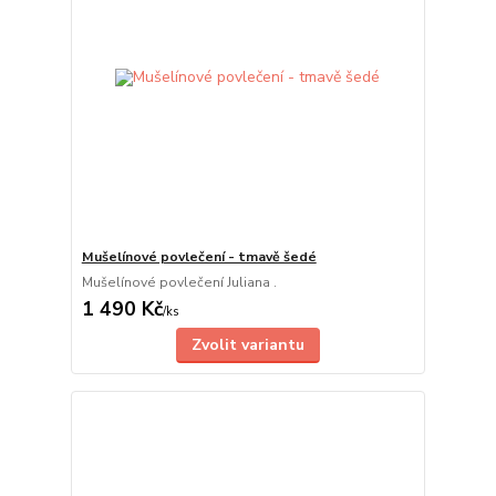
Mušelínové povlečení - tmavě šedé
Mušelínové povlečení Juliana .
1 490 Kč
/
ks
Zvolit variantu