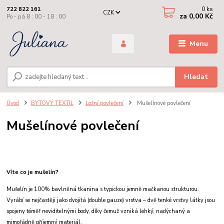
0
ks
722 822 161
CZK
za
0,00 Kč
Po - pá 8 : 00 - 18 : 00
Menu
Hledat
Úvod
BYTOVÝ TEXTIL
Ložní povlečení
Mušelínové povlečení
Mušelínové povlečení
Víte co je mušelín?
Mušelín je 100% bavlněná tkanina s typickou jemně mačkanou strukturou.
Vyrábí se nejčastěji jako dvojitá (double gauze) vrstva – dvě tenké vrstvy látky jsou
spojeny téměř neviditelnými body, díky čemuž vzniká lehký, nadýchaný a
mimořádně příjemný materiál.