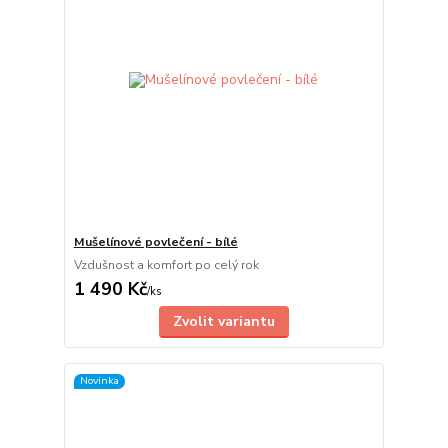
Mušelínové povlečení - bílé
Vzdušnost a komfort po celý rok
1 490 Kč
/
ks
Zvolit variantu
Novinka