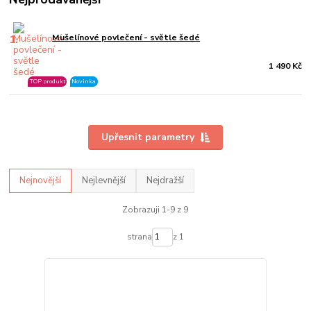
1.
Mušelínové povlečení - světle šedé
1 490 Kč
TOP produkt
Novinka
Upřesnit parametry
Nejnovější
Nejlevnější
Nejdražší
Zobrazuji 1-9 z 9
strana
z 1