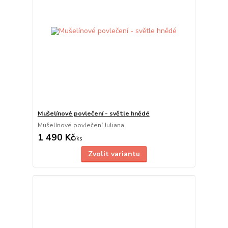
Mušelínové povlečení - světle hnědé
Mušelínové povlečení Juliana
1 490 Kč
/
ks
Zvolit variantu