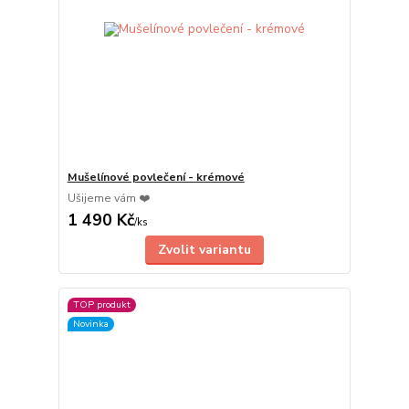
Mušelínové povlečení - krémové
Ušijeme vám ❤️
1 490 Kč
/
ks
Zvolit variantu
TOP produkt
Novinka