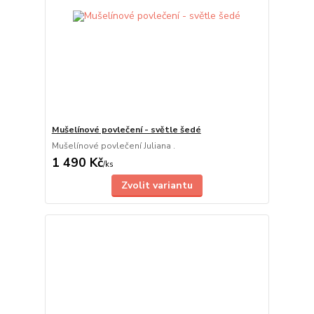
Mušelínové povlečení - světle šedé
Mušelínové povlečení Juliana .
1 490 Kč
/
ks
Zvolit variantu