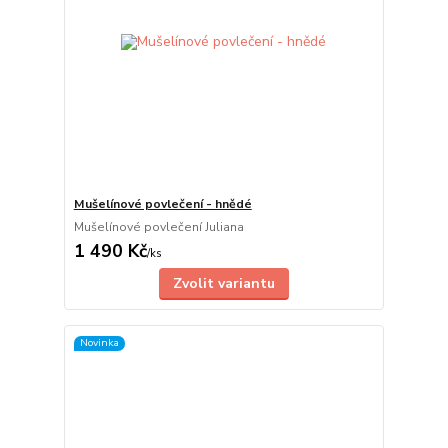
Mušelínové povlečení - hnědé
Mušelínové povlečení Juliana
1 490 Kč
/
ks
Zvolit variantu
Novinka