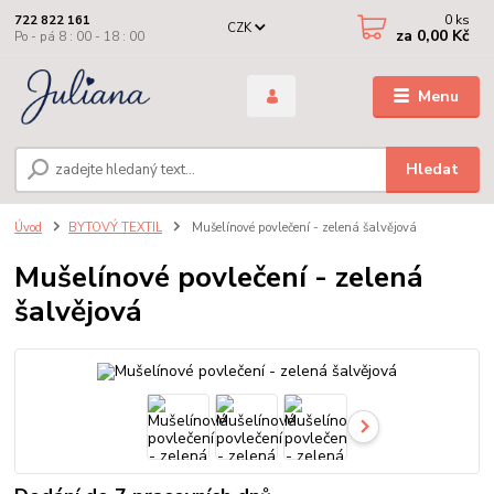
0
ks
722 822 161
CZK
za
0,00 Kč
Po - pá 8 : 00 - 18 : 00
Menu
Hledat
Úvod
BYTOVÝ TEXTIL
Mušelínové povlečení - zelená šalvějová
Mušelínové povlečení - zelená
šalvějová