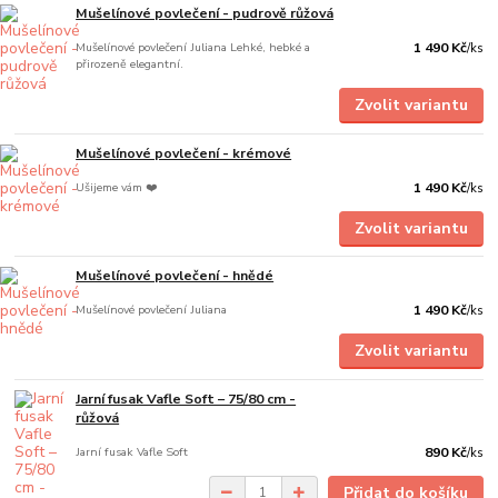
Mušelínové povlečení - pudrově růžová
Mušelínové povlečení Juliana Lehké, hebké a
1 490 Kč
/
ks
přirozeně elegantní.
Zvolit variantu
Mušelínové povlečení - krémové
Ušijeme vám ❤️
1 490 Kč
/
ks
Zvolit variantu
Mušelínové povlečení - hnědé
Mušelínové povlečení Juliana
1 490 Kč
/
ks
Zvolit variantu
Jarní fusak Vafle Soft – 75/80 cm -
růžová
Jarní fusak Vafle Soft
890 Kč
/
ks
Přidat do košíku