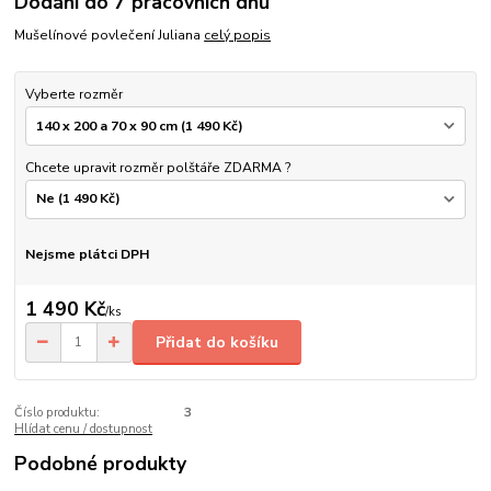
Dodání do 7 pracovních dnů
Mušelínové povlečení Juliana
celý popis
Vyberte rozměr
Chcete upravit rozměr polštáře ZDARMA ?
Nejsme plátci DPH
1 490 Kč
/
ks
Přidat do košíku
Číslo produktu:
3
Hlídat cenu / dostupnost
Podobné produkty