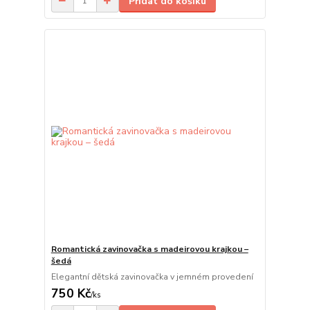
Přidat do košíku
Romantická zavinovačka s madeirovou krajkou –
šedá
Elegantní dětská zavinovačka v jemném provedení
750 Kč
/
ks