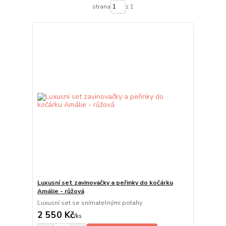
strana
z 1
Luxusní set zavinovačky a peřinky do kočárku
Amálie - růžová
Luxusní set se snímatelnými potahy
2 550 Kč
/
ks