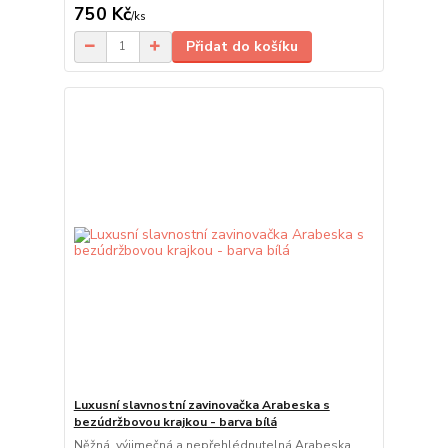
750 Kč
/
ks
Přidat do košíku
Luxusní slavnostní zavinovačka Arabeska s
bezúdržbovou krajkou - barva bílá
Něžná, výjimečná a nepřehlédnutelná Arabeska