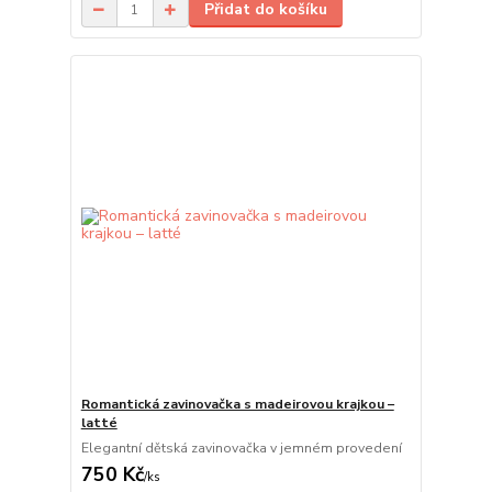
Přidat do košíku
Romantická zavinovačka s madeirovou krajkou –
latté
Elegantní dětská zavinovačka v jemném provedení
750 Kč
/
ks