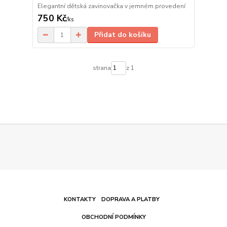
Elegantní dětská zavinovačka v jemném provedení
750 Kč
/
ks
Přidat do košíku
strana
z 1
KONTAKTY
DOPRAVA A PLATBY
OBCHODNÍ PODMÍNKY