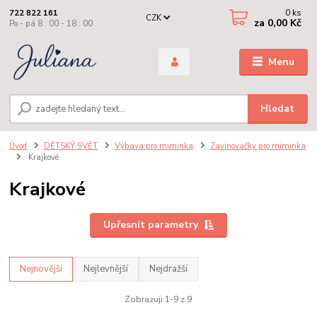
0
ks
722 822 161
CZK
za
0,00 Kč
Po - pá 8 : 00 - 18 : 00
Menu
Hledat
Úvod
DĚTSKÝ SVĚT
Výbava pro miminka
Zavinovačky pro miminka
Krajkové
Krajkové
Upřesnit parametry
Nejnovější
Nejlevnější
Nejdražší
Zobrazuji 1-9 z 9