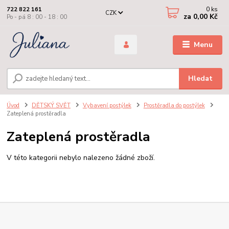
0
ks
722 822 161
CZK
za
0,00 Kč
Po - pá 8 : 00 - 18 : 00
Menu
Hledat
Úvod
DĚTSKÝ SVĚT
Vybavení postýlek
Prostěradla do postýlek
Zateplená prostěradla
Zateplená prostěradla
V této kategorii nebylo nalezeno žádné zboží.