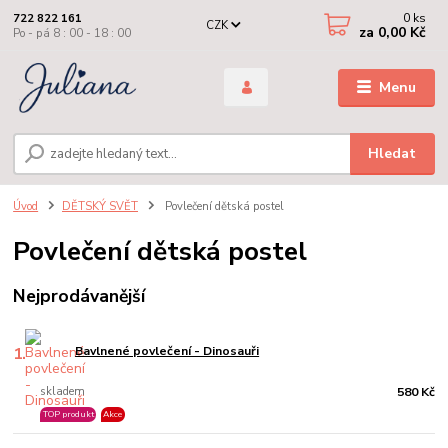
0
ks
722 822 161
CZK
za
0,00 Kč
Po - pá 8 : 00 - 18 : 00
Menu
Hledat
Úvod
DĚTSKÝ SVĚT
Povlečení dětská postel
Povlečení dětská postel
Nejprodávanější
1.
Bavlnené povlečení - Dinosauři
skladem
580 Kč
TOP produkt
Akce