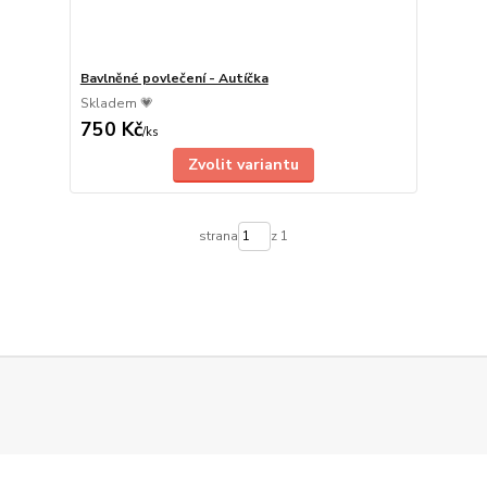
Bavlněné povlečení - Autíčka
Skladem 💗
750 Kč
/
ks
Zvolit variantu
strana
z 1