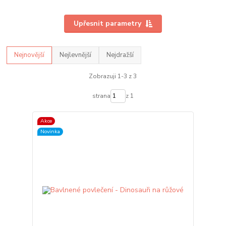
Upřesnit parametry
Nejnovější
Nejlevnější
Nejdražší
Zobrazuji 1-3 z 3
strana
z 1
Akce
Novinka