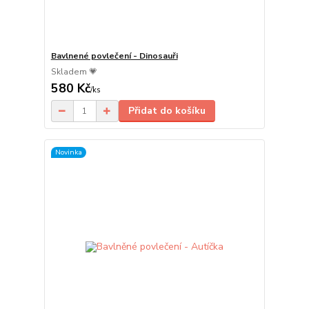
Bavlnené povlečení - Dinosauři
Skladem 💗
580 Kč
/
ks
Přidat do košíku
Novinka