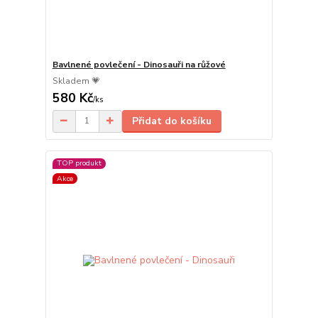
Bavlnené povlečení - Dinosauři na růžové
Skladem 💗
580 Kč
/
ks
Přidat do košíku
TOP produkt
Akce