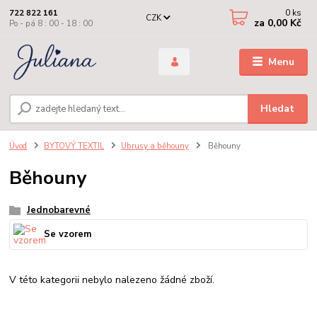
0
ks
722 822 161
CZK
za
0,00 Kč
Po - pá 8 : 00 - 18 : 00
Menu
Hledat
Úvod
BYTOVÝ TEXTIL
Ubrusy a běhouny
Běhouny
Běhouny
Jednobarevné
Se vzorem
V této kategorii nebylo nalezeno žádné zboží.