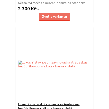
Něžná, výjimečná a nepřehlédnutelná Arabeska
2 300 Kč
/
ks
Zvolit variantu
Luxusní slavnostní zavinovačka Arabeskas
bezúdržbovou krajkou - barva - zlatá