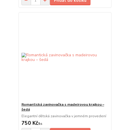
Přidat do košíku
Romantická zavinovačka s madeirovou krajkou –
šedá
Elegantní dětská zavinovačka v jemném provedení
750 Kč
/
ks