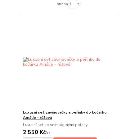
strana
z 1
Luxusní set zavinovačky a peřinky do kočárku
Amálie - růžová
Luxusní set se snímatelnými potahy
2 550 Kč
/
ks