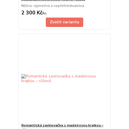
Něžná, výjimečná a nepřehlédnutelná.
2 300 Kč
/
ks
Zvolit variantu
Romantická zavinovačka s madeirovou krajkou –