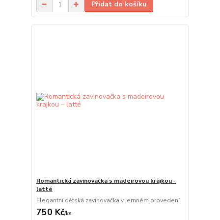
Přidat do košíku
Romantická zavinovačka s madeirovou krajkou –
latté
Elegantní dětská zavinovačka v jemném provedení
750 Kč
/
ks