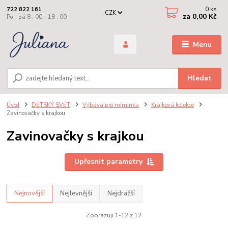
0
ks
722 822 161
CZK
za
0,00 Kč
Po - pá 8 : 00 - 18 : 00
Menu
Hledat
Úvod
DĚTSKÝ SVĚT
Výbava pro miminka
Krajková kolekce
Zavinovačky s krajkou
Zavinovačky s krajkou
Upřesnit parametry
Nejnovější
Nejlevnější
Nejdražší
Zobrazuji 1-12 z 12