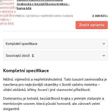
Arabeska s bezúdržbovou krajkou -
barva bílá
Něžná, výjimečná a nepřehlédnutelná Arabeska
2 300 Kč
/
ks
Zvolit variantu
Kompletní specifikace
Související zboží
1
Kompletní specifikace
Něžná, výjimečná a nepřehlédnutelná. Tato luxusní zavinovačka je
navržena pro nejkrásnější okamžiky v životě vašeho miminka –
vítání občánků, křtiny, focení i jiné slavnostní příležitosti.
Dominantou je bohatá, bezúdržbová krajka s jemným zlatavým a
mentolovým vzorem, která působí honosně, ale zároveň velmi
elegantně.