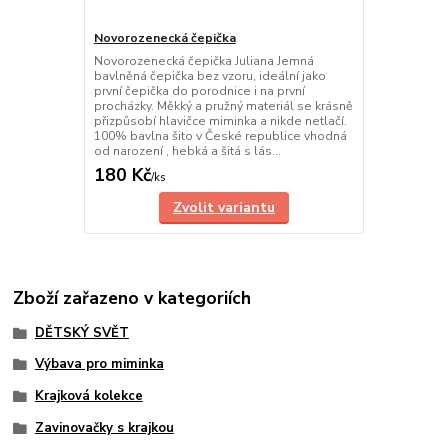
Novorozenecká čepička
Novorozenecká čepička Juliana Jemná
bavlněná čepička bez vzoru, ideální jako
první čepička do porodnice i na první
procházky. Měkký a pružný materiál se krásně
přizpůsobí hlavičce miminka a nikde netlačí.
100% bavlna šito v České republice vhodná
od narození , hebká a šitá s lás...
180 Kč
/
ks
Zvolit variantu
Zboží zařazeno v kategoriích
DĚTSKÝ SVĚT
Výbava pro miminka
Krajková kolekce
Zavinovačky s krajkou