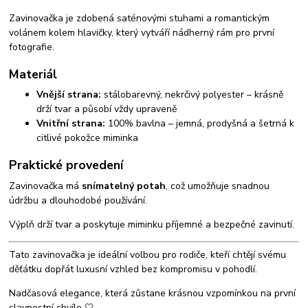
Zavinovačka je zdobená saténovými stuhami a romantickým
volánem kolem hlavičky, který vytváří nádherný rám pro první
fotografie.
Materiál
Vnější strana:
stálobarevný, nekrčivý polyester – krásně
drží tvar a působí vždy upraveně
Vnitřní strana:
100% bavlna – jemná, prodyšná a šetrná k
citlivé pokožce miminka
Praktické provedení
Zavinovačka má
snímatelný potah
, což umožňuje snadnou
údržbu a dlouhodobé používání.
Výplň drží tvar a poskytuje miminku příjemné a bezpečné zavinutí.
Tato zavinovačka je ideální volbou pro rodiče, kteří chtějí svému
děťátku dopřát luxusní vzhled bez kompromisu v pohodlí.
Nadčasová elegance, která zůstane krásnou vzpomínkou na první
slavnostní chvíle 🤍