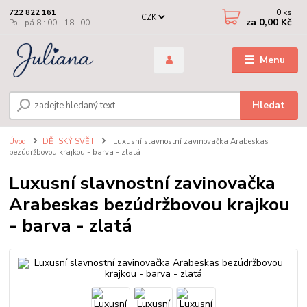
0
ks
722 822 161
CZK
za
0,00 Kč
Po - pá 8 : 00 - 18 : 00
Menu
Hledat
Úvod
DĚTSKÝ SVĚT
Luxusní slavnostní zavinovačka Arabeskas
bezúdržbovou krajkou - barva - zlatá
Luxusní slavnostní zavinovačka
Arabeskas bezúdržbovou krajkou
- barva - zlatá