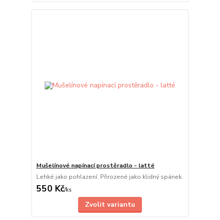
Mušelínové napínací prostěradlo - latté
Lehké jako pohlazení. Přirozené jako klidný spánek.
550 Kč
/
ks
Zvolit variantu