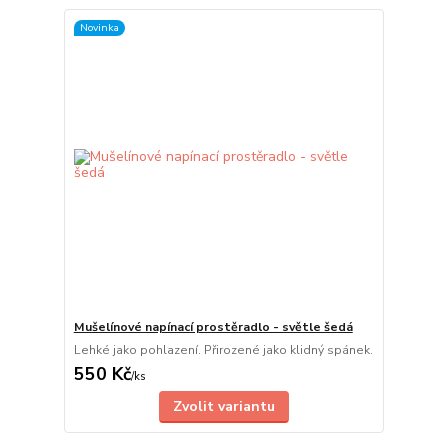
Novinka
Mušelínové napínací prostěradlo - světle šedá
Lehké jako pohlazení. Přirozené jako klidný spánek.
550 Kč
/
ks
Zvolit variantu