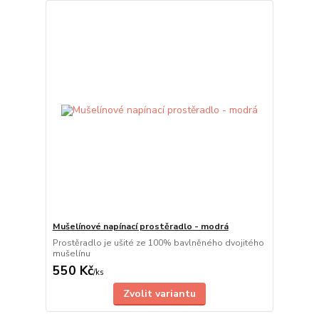
Mušelínové napínací prostěradlo - modrá
Prostěradlo je ušité ze 100% bavlněného dvojitého
mušelínu
550 Kč
/
ks
Zvolit variantu