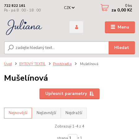
0
ks
722 822 161
CZK
za
0,00 Kč
Po - pá 8 : 00 - 18 : 00
Menu
Hledat
Úvod
BYTOVÝ TEXTIL
Prostěradla
Mušelínová
Mušelínová
Upřesnit parametry
Nejnovější
Nejlevnější
Nejdražší
Zobrazuji 1-4 z 4
strana
z 1