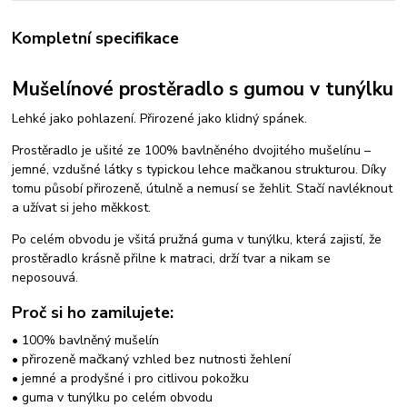
Kompletní specifikace
Mušelínové prostěradlo s gumou v tunýlku
Lehké jako pohlazení. Přirozené jako klidný spánek.
Prostěradlo je ušité ze 100% bavlněného dvojitého mušelínu –
jemné, vzdušné látky s typickou lehce mačkanou strukturou. Díky
tomu působí přirozeně, útulně a nemusí se žehlit. Stačí navléknout
a užívat si jeho měkkost.
Po celém obvodu je všitá pružná guma v tunýlku, která zajistí, že
prostěradlo krásně přilne k matraci, drží tvar a nikam se
neposouvá.
Proč si ho zamilujete:
• 100% bavlněný mušelín
• přirozeně mačkaný vzhled bez nutnosti žehlení
• jemné a prodyšné i pro citlivou pokožku
• guma v tunýlku po celém obvodu