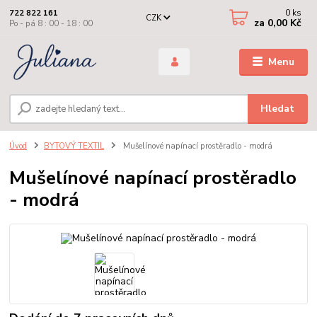
0
ks
722 822 161
CZK
za
0,00 Kč
Po - pá 8 : 00 - 18 : 00
Menu
Hledat
Úvod
BYTOVÝ TEXTIL
Mušelínové napínací prostěradlo - modrá
Mušelínové napínací prostěradlo
- modrá