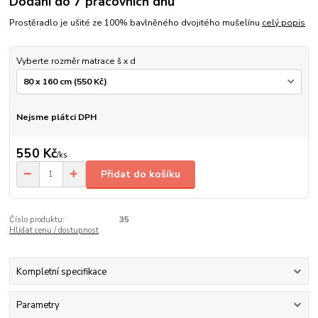
Dodání do 7 pracovních dnů
Prostěradlo je ušité ze 100% bavlněného dvojitého mušelínu
celý popis
Vyberte rozměr matrace š x d
Nejsme plátci DPH
550 Kč
/
ks
Přidat do košíku
Číslo produktu:
35
Hlídat cenu / dostupnost
Kompletní specifikace
Parametry