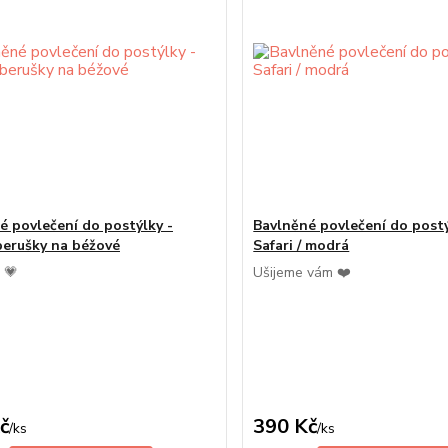
é povlečení do postýlky -
Bavlněné povlečení do postý
berušky na béžové
Safari / modrá
 💗
Ušijeme vám ❤️
č
390 Kč
/
ks
/
ks