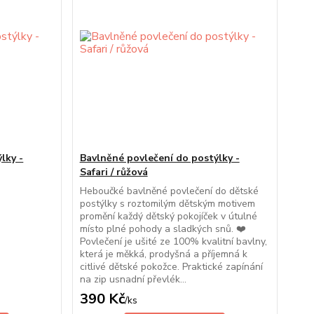
lky -
Bavlněné povlečení do postýlky -
Safari / růžová
Heboučké bavlněné povlečení do dětské
postýlky s roztomilým dětským motivem
promění každý dětský pokojíček v útulné
místo plné pohody a sladkých snů. ❤️
Povlečení je ušité ze 100% kvalitní bavlny,
která je měkká, prodyšná a příjemná k
citlivé dětské pokožce. Praktické zapínání
na zip usnadní převlék...
390 Kč
/
ks