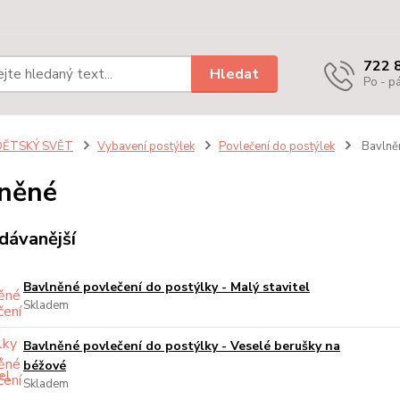
722 
Hledat
Po - pá
DĚTSKÝ SVĚT
Vybavení postýlek
Povlečení do postýlek
Bavlně
něné
dávanější
Bavlněné povlečení do postýlky - Malý stavitel
Skladem
Bavlněné povlečení do postýlky - Veselé berušky na
béžové
Skladem