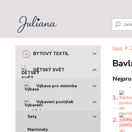
Úvod
BYTOVÝ TEXTIL
Bavl
DĚTSKÝ SVĚT
Nejpro
Výbava pro miminka
1.
Vybavení postýlek
Sety
2.
Mantinely