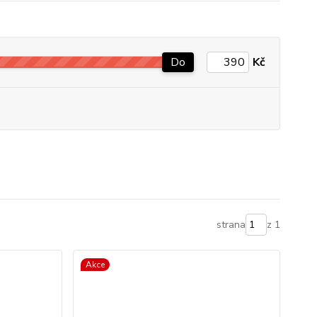
Do
Kč
strana
z 1
Akce