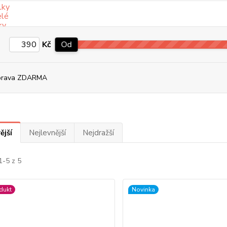
Kč
Od
prava ZDARMA
ější
Nejlevnější
Nejdražší
1-5 z 5
dukt
Novinka