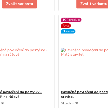
Zvolit variantu
Zvolit variantu
TOP produkt
Akce
Novinka
é povlečení do postýlky -
Bavlněné povlečení do postý
ři na růžové
stavitel
 💗
Skladem 💗