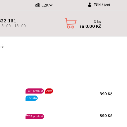
Přihlášení
CZK
822 161
0
ks
za
0,00 Kč
 8 : 00 - 18 : 00
né
TOP produkt
Akce
390 Kč
Novinka
390 Kč
TOP produkt