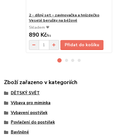
2 - dílný set – zavinovačka a hnízdečko
Bavlněné pr
Veselé berušky na béžové
cm - Veselé
Skladem 💗
Skladem 💗
890 Kč
210 Kč
/
ks
/
ks
Přidat do košíku
Zboží zařazeno v kategoriích
DĚTSKÝ SVĚT
Výbava pro miminka
Vybavení postýlek
Povlečení do postýlek
Bavlněné