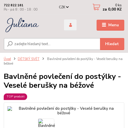
0
ks
722 822 161
CZK
za
0,00 Kč
Po - pá 8 : 00 - 18 : 00
Menu
Hledat
Úvod
DĚTSKÝ SVĚT
Bavlněné povlečení do postýlky - Veselé berušky na
béžové
Bavlněné povlečení do postýlky -
Veselé berušky na béžové
TOP produkt