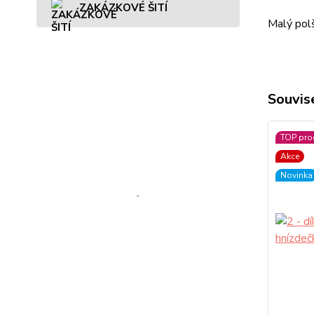
ZAKÁZKOVÉ ŠITÍ
Malý polš
Souvise
TOP pro
Akce
Novinka