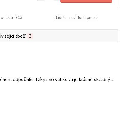
roduktu:
213
Hlídat cenu / dostupnost
visející zboží
3
ěhem odpočinku. Díky své velikosti je krásně skladný a