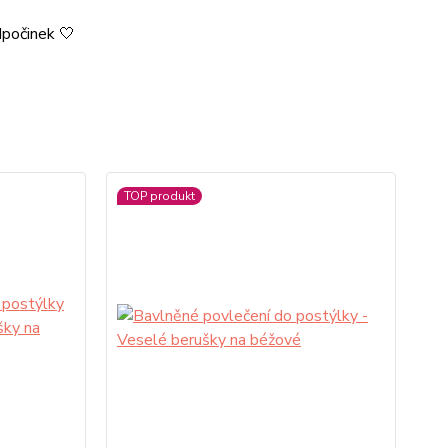
dpočinek 🤍
TOP produkt