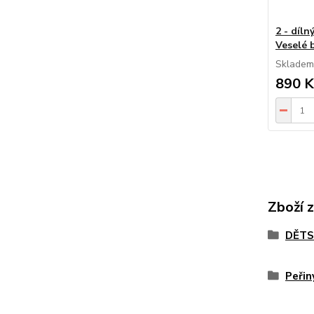
2 - díln
Veselé 
Skladem
890 K
Zboží 
DĚTS
Peřin