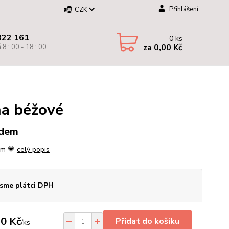
Přihlášení
CZK
822 161
0
ks
za
0,00 Kč
 8 : 00 - 18 : 00
na béžové
adem
em 💗
celý popis
sme plátci DPH
0 Kč
Přidat do košíku
/
ks