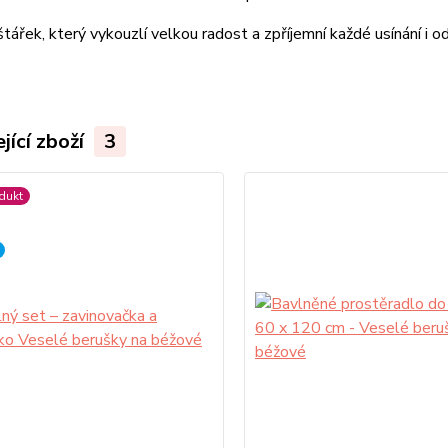
tářek, který vykouzlí velkou radost a zpříjemní každé usínání i o
jící zboží
3
dukt