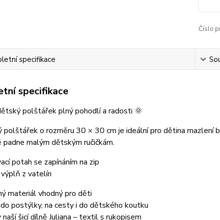
Číslo p
etní specifikace
Sou
tní specifikace
ětský polštářek plný pohodlí a radosti 🌞
polštářek o rozměru 30 × 30 cm je ideální pro dětina mazlení b
ě padne malým dětským ručičkám.
cí potah se zapínáním na zip
výplň z vatelín
ý materiál vhodný pro děti
 do postýlky, na cesty i do dětského koutku
naší šicí dílně Juliana – textil s rukopisem