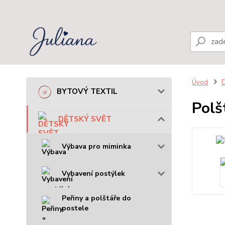
Úvod
BYTOVÝ TEXTIL
Polš
DĚTSKÝ SVĚT
Výbava pro miminka
Vybavení postýlek
Peřiny a polštáře do
postele