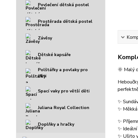
Povlečení dětská postel
Prostěrada dětská postel
Kompl
Závěsy
Dětské kapsáře
Komple
🌞 Malý d
Polštářky a povlaky pro
děti
Heboučký 
perfektn
Spací vaky pro větší děti
✨ Sundáva
Juliana Royal Collection
✨ Měkká 
✨ Příjemn
Doplňky a hračky
✨ Ideální
✨ Ušito v 