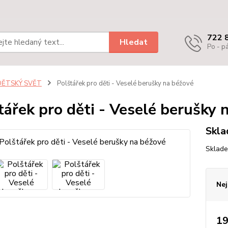
722 
Hledat
Po - pá
DĚTSKÝ SVĚT
Polštářek pro děti - Veselé berušky na béžové
tářek pro děti - Veselé berušky 
Skl
Sklad
Nej
19