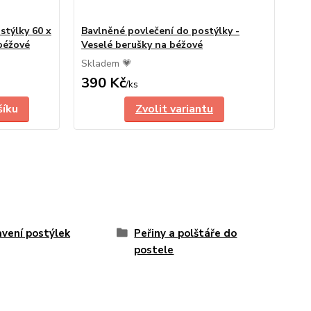
stýlky 60 x
Bavlněné povlečení do postýlky -
 béžové
Veselé berušky na béžové
Skladem 💗
390 Kč
/
ks
šíku
Zvolit variantu
vení postýlek
Peřiny a polštáře do
postele