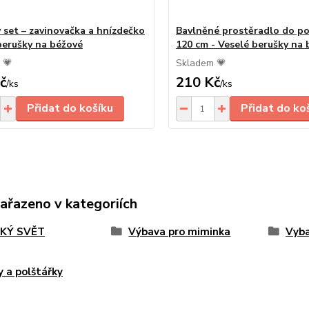
ý set – zavinovačka a hnízdečko
Bavlněné prostěradlo do po
berušky na béžové
120 cm - Veselé berušky na
 💗
Skladem 💗
č
210 Kč
/
ks
/
ks
Přidat do košíku
Přidat do ko
zařazeno v kategoriích
KÝ SVĚT
Výbava pro miminka
Vyba
y a polštářky