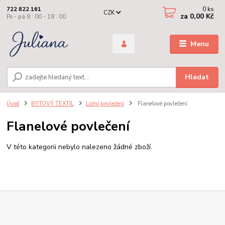
0
ks
722 822 161
CZK
za
0,00 Kč
Po - pá 8 : 00 - 18 : 00
Menu
Hledat
Úvod
BYTOVÝ TEXTIL
Ložní povlečení
Flanelové povlečení
Flanelové povlečení
V této kategorii nebylo nalezeno žádné zboží.