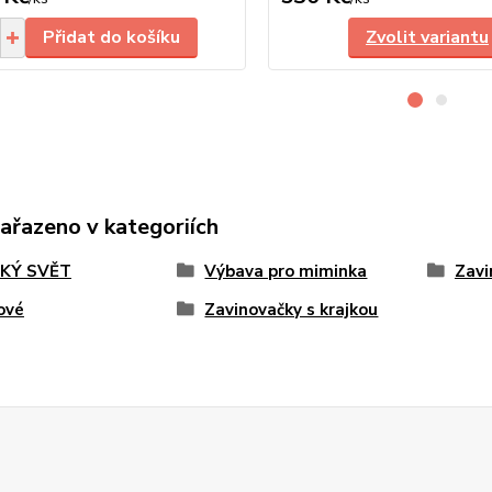
Přidat do košíku
Zvolit variantu
zařazeno v kategoriích
KÝ SVĚT
Výbava pro miminka
Zavi
ové
Zavinovačky s krajkou