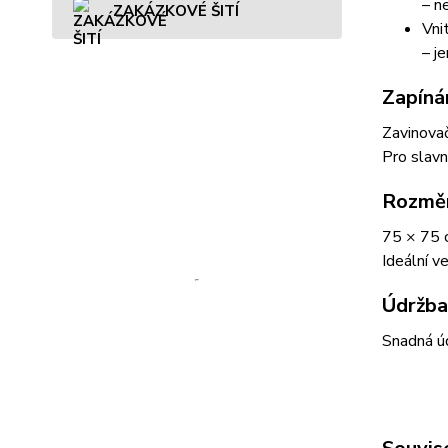
– ne
ZAKÁZKOVÉ ŠITÍ
Vni
– j
Zapíná
Zavinovač
Pro slavn
Rozmě
75 × 75 
Ideální v
Údržba
Snadná úd