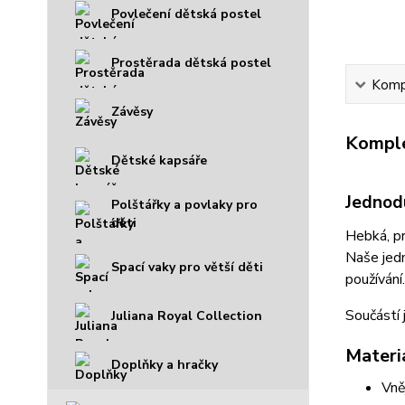
Povlečení dětská postel
Prostěrada dětská postel
Kompl
Závěsy
Komple
Dětské kapsáře
Jednod
Polštářky a povlaky pro
děti
Hebká, pr
Naše jedn
Spací vaky pro větší děti
používání.
Součástí 
Juliana Royal Collection
Materi
Doplňky a hračky
Vně