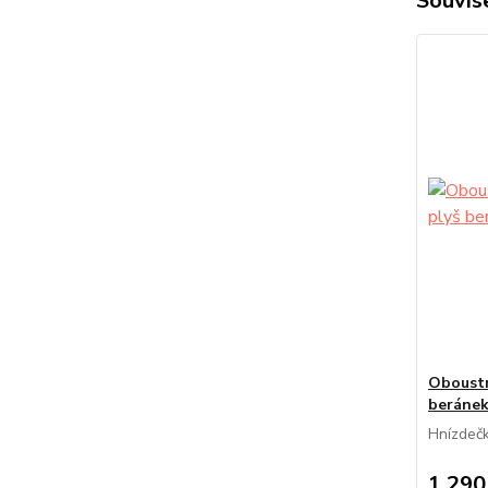
Souvise
Oboustr
beránek
Hnízdečk
1 290