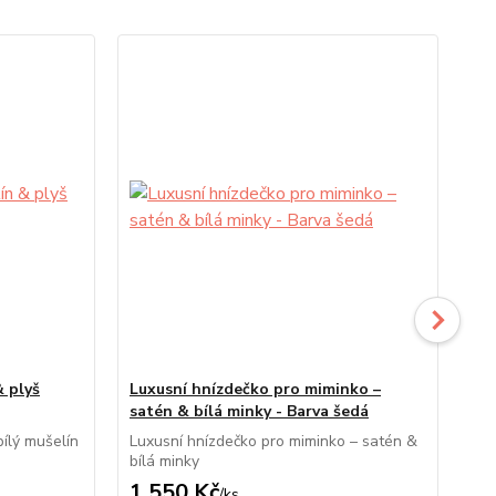
& plyš
Luxusní hnízdečko pro miminko –
Tex
satén & bílá minky - Barva šedá
org
ílý mušelín
Luxusní hnízdečko pro miminko – satén &
Tex
bílá minky
1 550 Kč
2
/
ks