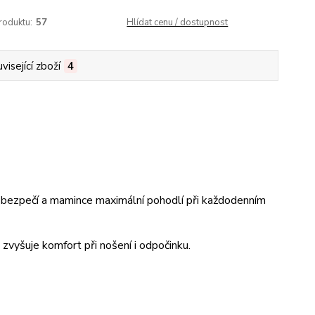
roduktu:
57
Hlídat cenu / dostupnost
visející zboží
4
t bezpečí a mamince maximální pohodlí při každodenním
zvyšuje komfort při nošení i odpočinku.