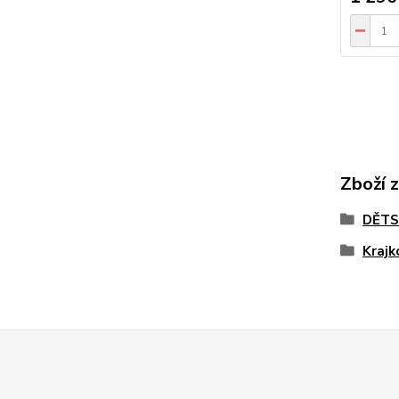
Zboží 
DĚTS
Krajk