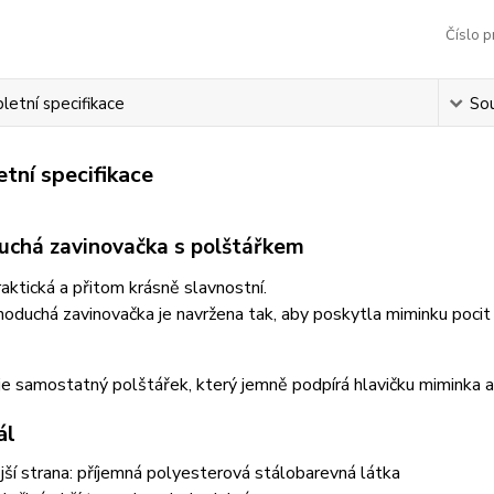
Číslo p
etní specifikace
Sou
tní specifikace
uchá zavinovačka s polštářkem
aktická a přitom krásně slavnostní.
oduchá zavinovačka je navržena tak, aby poskytla miminku poci
je samostatný polštářek, který jemně podpírá hlavičku miminka a 
ál
jší strana: příjemná polyesterová stálobarevná látka