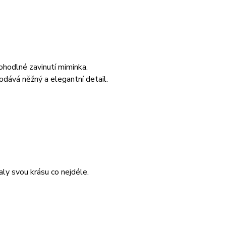
ohodlné zavinutí miminka.
odává něžný a elegantní detail.
aly svou krásu co nejdéle.