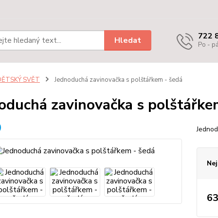
722 
Hledat
Po - pá
DĚTSKÝ SVĚT
Jednoduchá zavinovačka s polštářkem - šedá
oduchá zavinovačka s polštářke
Jednod
Nej
63