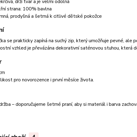
krčivá, drží tvar a je velmi odolná
třní strana: 100% bavlna
emná, prodyšná a šetrná k citlivé dětské pokožce
ní
ka se prakticky zapíná na suchý zip, který umožňuje pevné, ale p
ostní vzhled je převázána dekorativní saténovou stuhou, která d
r
cm
elikost pro novorozence i první měsíce života.
ržba – doporučujeme šetrné praní, aby si materiál i barva zachov