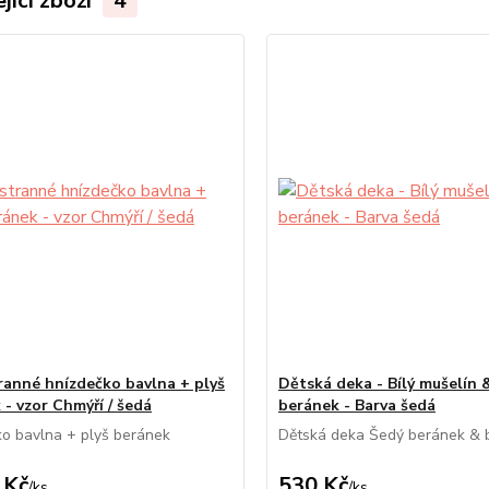
jící zboží
4
anné hnízdečko bavlna + plyš
Dětská deka - Bílý mušelín 
 - vzor Chmýří / šedá
beránek - Barva šedá
o bavlna + plyš beránek
Dětská deka Šedý beránek & b
 Kč
530 Kč
/
ks
/
ks