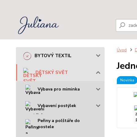
Úvod
BYTOVÝ TEXTIL
Jedn
DĚTSKÝ SVĚT
Novinka
Výbava pro miminka
Vybavení postýlek
Peřiny a polštáře do
postele