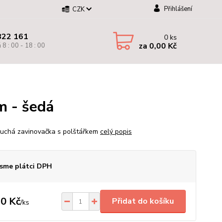
Přihlášení
CZK
822 161
0
ks
za
0,00 Kč
 8 : 00 - 18 : 00
m - šedá
uchá zavinovačka s polštářkem
celý popis
sme plátci DPH
0 Kč
Přidat do košíku
/
ks