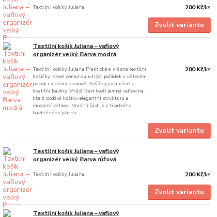
Textilní košíky Juliana
200 Kč
/
ks
Zvolit variantu
Textilní košík Juliana – vaflový
organizér velký. Barva modrá
Textilní košíky Juliana Praktické a krásné textilní
200 Kč
/
ks
košíčky, které pomohou udržet pořádek v dětském
pokoji i v celém domově. Košíčky jsou ušité z
kvalitní bavlny. Vnější část tvoří jemná vaflovina,
která dodává košíku elegantní strukturu a
moderní vzhled. Vnitřní část je z hladkého
bavlněného plátna...
Zvolit variantu
Textilní košík Juliana – vaflový
organizér velký. Barva růžová
Textilní košíky Juliana
200 Kč
/
ks
Zvolit variantu
Textilní košík Juliana – vaflový