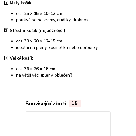
1️⃣
Malý košík
cca
25 × 15 × 10–12 cm
používá se na krémy, dudlíky, drobnosti
2️⃣
Střední košík (nejběžnější)
cca
30 × 20 × 12–15 cm
ideální na pleny, kosmetiku nebo ubrousky
3️⃣
Velký košík
cca
36 × 26 × 16 cm
na větší věci (pleny, oblečení)
Související zboží
15