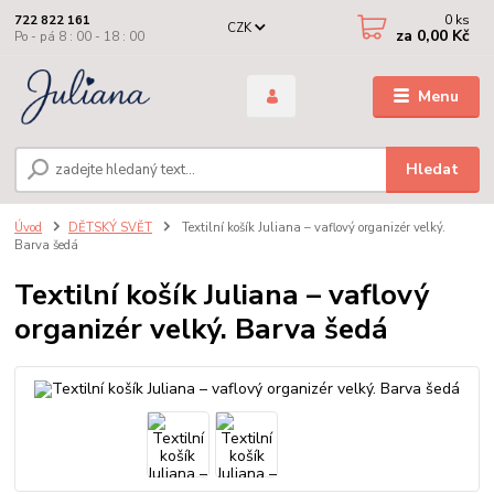
0
ks
722 822 161
CZK
za
0,00 Kč
Po - pá 8 : 00 - 18 : 00
Menu
Hledat
Úvod
DĚTSKÝ SVĚT
Textilní košík Juliana – vaflový organizér velký.
Barva šedá
Textilní košík Juliana – vaflový
organizér velký. Barva šedá