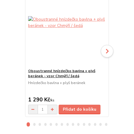
Oboustranné hnízdečko bavlna + plyš
Dětská deka 
beránek - vzor Chmýří / šedá
Barva šedá
Hnízdečko bavlna + plyš beránek
Dětská deka 
1 290 Kč
530 Kč
/
ks
/
ks
Přidat do košíku