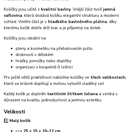
Košíčky jsou ušité z
kvalitní bavlny
. Vnější část tvoří
jemná
vaflovina
, která dodává košíku elegantní strukturu a moderní
vzhled. Vnitřní část je z
hladkého bavlněného plátna
, díky
kterému košík dobře drží tvar a je příjemný na dotek.
Košíčky jsou ideální na:
pleny a kosmetiku na přebalovacím pultu
drobnosti v dětském
hračky, ponožky nebo doplňky
organizaci v koupelně či ložnici
Pro ještě větší praktičnost nabízíme košíčky ve
třech velikostech
,
které se krásně doplňují a mohou vytvořit sladěný set.
Každý košík je doplněn
textilním štítkem Juliana
a vzniká s
důrazem na kvalitu, jednoduchost a jemnou estetiku.
Velikosti
1️⃣
Malý košík
cca
25 × 15 × 10–12 cm