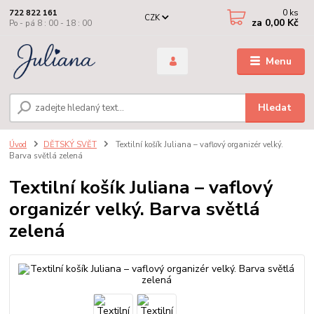
0
ks
722 822 161
CZK
za
0,00 Kč
Po - pá 8 : 00 - 18 : 00
Menu
Hledat
Úvod
DĚTSKÝ SVĚT
Textilní košík Juliana – vaflový organizér velký.
Barva světlá zelená
Textilní košík Juliana – vaflový
organizér velký. Barva světlá
zelená