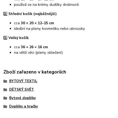
používá se na krémy, dudlíky, drobnosti
2️⃣
Střední košík (nejběžnější)
cca
30 × 20 × 12–15 cm
ideální na pleny, kosmetiku nebo ubrousky
3️⃣
Velký košík
cca
36 × 26 × 16 cm
na větší věci (pleny, oblečení)
Zboží zařazeno v kategoriích
BYTOVÝ TEXTIL
DĚTSKÝ SVĚT
Bytové doplňky
Doplňky a hračky