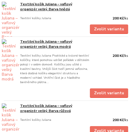
Textilní košík Juliana – vaflový
organizér velký. Barva hnědá
Textilní košíky Juliana
200 Kč
/
ks
Zvolit variantu
Textilní košík Juliana – vaflový
organizér velký. Barva modrá
Textilní košíky Juliana Praktické a krásné textilní
200 Kč
/
ks
košíčky, které pomohou udržet pořádek v dětském
pokoji i v celém domově. Košíčky jsou ušité z
kvalitní bavlny. Vnější část tvoří jemná vaflovina,
která dodává košíku elegantní strukturu a
moderní vzhled. Vnitřní část je z hladkého
bavlněného plátna...
Zvolit variantu
Textilní košík Juliana – vaflový
organizér velký. Barva růžová
Textilní košíky Juliana
200 Kč
/
ks
Zvolit variantu