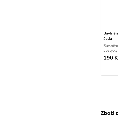
Bavlněn
šedá
Bavlněné
postýlky
190 K
Zboží 