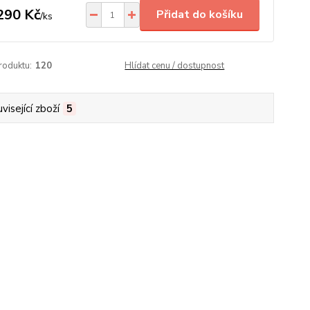
290 Kč
Přidat do košíku
/
ks
roduktu:
120
Hlídat cenu / dostupnost
visející zboží
5