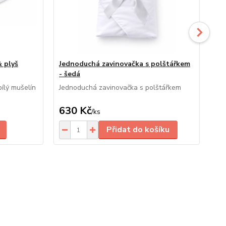
& plyš
Jednoduchá zavinovačka s polštářkem
Tex
- šedá
org
ílý mušelín
Jednoduchá zavinovačka s polštářkem
Tex
630 Kč
2
/
ks
Přidat do košíku