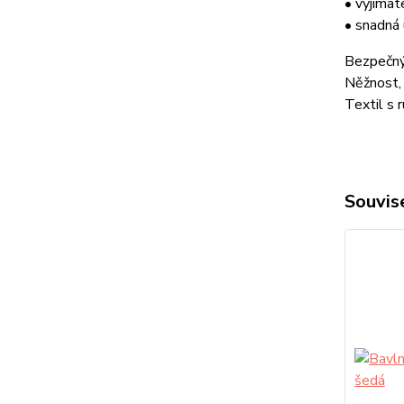
• vyjíma
• snadná
Bezpečný
Něžnost, 
Textil s 
Souvise