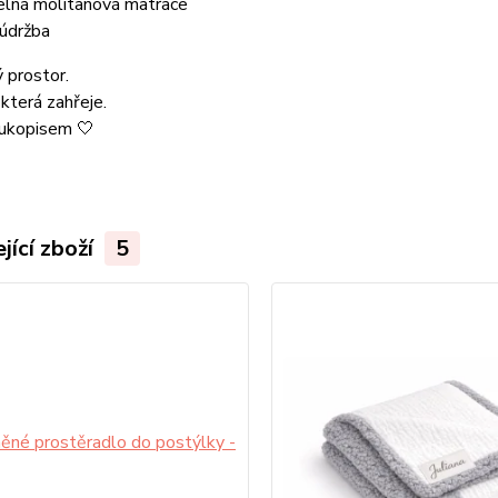
telná molitanová matrace
 údržba
 prostor.
která zahřeje.
rukopisem 🤍
jící zboží
5