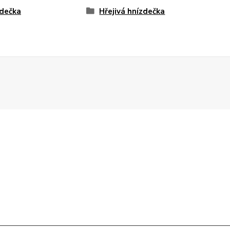
dečka
Hřejivá hnízdečka