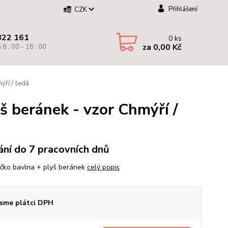
Přihlášení
CZK
822 161
0
ks
za
0,00 Kč
 8 : 00 - 18 : 00
ýří / šedá
 beránek - vzor Chmýří /
ní do 7 pracovních dnů
čko bavlna + plyš beránek
celý popis
sme plátci DPH