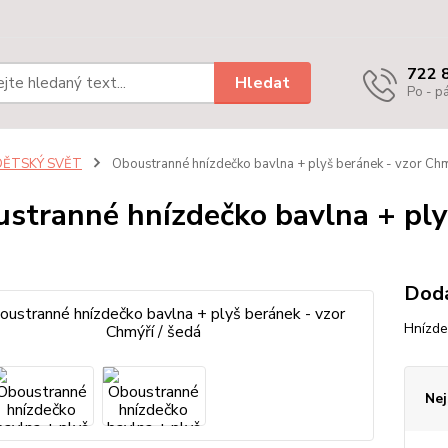
722 
Hledat
Po - pá
DĚTSKÝ SVĚT
Oboustranné hnízdečko bavlna + plyš beránek - vzor Chm
stranné hnízdečko bavlna + plyš
Dodá
Hnízde
Nej