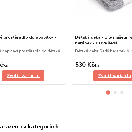
é prostěradlo do postýlky -
Dětská deka - Bílý mušelín 
beránek - Barva šedá
 napínací prostěradlo do dětské
Dětská deka Šedý beránek & b
č
530 Kč
/
ks
/
ks
Zvolit variantu
Zvolit variantu
zařazeno v kategoriích