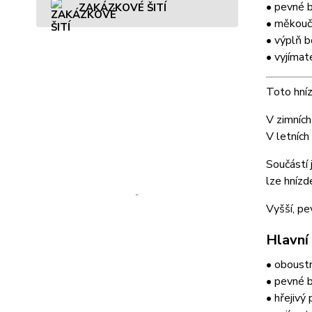
• pevné 
ZAKÁZKOVÉ ŠITÍ
• měkouč
• výplň b
• vyjíma
Toto hní
V zimních
V letních
Součástí 
lze hnízd
Vyšší, pe
Hlavní
• oboustr
• pevné b
• hřejivý