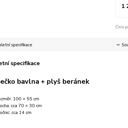
1 
Číslo p
etní specifikace
Sou
tní specifikace
ečko bavlna + plyš beránek
rozměr: 100 × 55 cm
locha: cca 70 × 30 cm
očnic: cca 14 cm