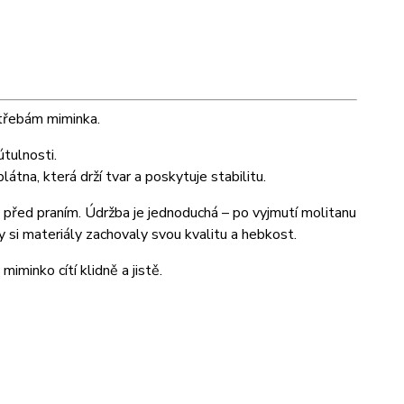
otřebám miminka.
útulnosti.
átna, která drží tvar a poskytuje stabilitu.
 před praním. Údržba je jednoduchá – po vyjmutí molitanu
y si materiály zachovaly svou kvalitu a hebkost.
iminko cítí klidně a jistě.