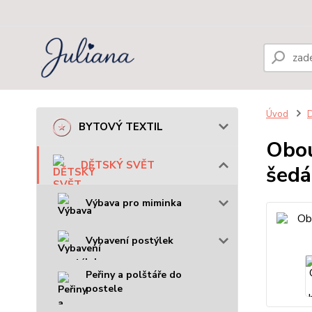
Úvod
BYTOVÝ TEXTIL
Obou
DĚTSKÝ SVĚT
šedá
Výbava pro miminka
Vybavení postýlek
Peřiny a polštáře do
postele