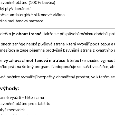
bavlněné plátno (100% bavlna)
ký plyš „beránek"
očnic: antialergické silikonové vlákno
telná molitanová matrace
zdečko je
oboustranné
, takže se přizpůsobí ročnímu období i p
 dnech zahřeje hebká plyšová strana, která vytváří pocit tepla a 
 měsících je zase příjemná prodyšná bavlněná strana z kvalitního pl
je
vytahovací molitanová matrace
, kterou lze snadno vyjmout
ečko prát na šetrný program. Nedoporučuje se sušit v sušičce, ab
vné bočnice vytvářejí bezpečný, ohraničený prostor, ve kterém se m
 výhody:
anné využití – léto i zima
avlněné plátno pro stabilitu
 plyš medvídek