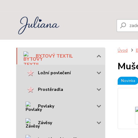
Úvod
BYTOVÝ TEXTIL
Muše
Ložní povlečení
Novinka
Prostěradla
Povlaky
Závěsy