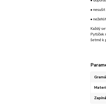
• doporu
• nesušit
• nežehli
Každý set
Pytlíček 
šetrné k 
Param
Gramá
Materi
Zapíná