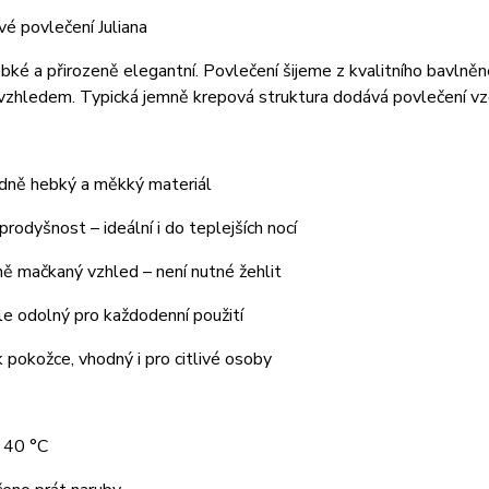
é povlečení Juliana
bké a přirozeně elegantní.
Povlečení šijeme z kvalitního bavlněn
vzhledem. Typická jemně krepová struktura dodává povlečení vzd
dně hebký a měkký materiál
prodyšnost – ideální i do teplejších nocí
ně mačkaný vzhled – není nutné žehlit
ale odolný pro každodenní použití
k pokožce, vhodný i pro citlivé osoby
a 40 °C