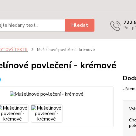
722 
Hledat
Po - pá
BYTOVÝ TEXTIL
Mušelínové povlečení - krémové
línové povlečení - krémové
Dodá
Ušijem
Vyb
Chc
pol