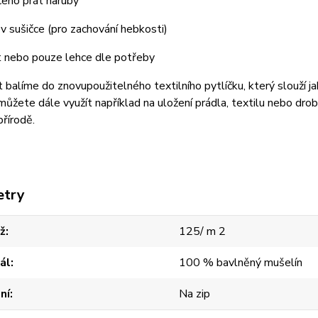
čeno prát naruby
 v sušičce (pro zachování hebkosti)
t nebo pouze lehce dle potřeby
 balíme do znovupoužitelného textilního pytlíčku, který slouží ja
můžete dále využít například na uložení prádla, textilu nebo dro
přírodě.
etry
ž
125/ m 2
ál
100 % bavlněný mušelín
ní
Na zip