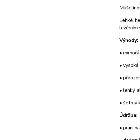
Mušelínov
Lehké, he
ležérním 
Výhody:
• mimořá
• vysoká 
• přiroze
• lehký, 
• šetrný 
Údržba:
• praní n