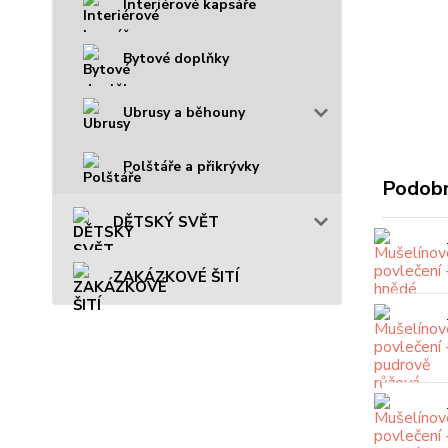
Interiérové kapsáře
Bytové doplňky
Ubrusy a běhouny
Polštáře a přikrývky
Podobn
DĚTSKÝ SVĚT
ZAKÁZKOVÉ ŠITÍ