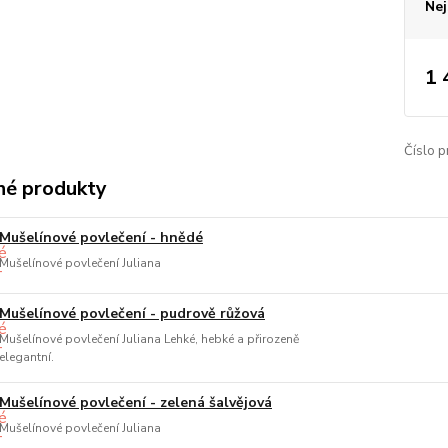
Nej
1 
Číslo p
é produkty
Mušelínové povlečení - hnědé
Mušelínové povlečení Juliana
Mušelínové povlečení - pudrově růžová
Mušelínové povlečení Juliana Lehké, hebké a přirozeně
elegantní.
Mušelínové povlečení - zelená šalvějová
Mušelínové povlečení Juliana