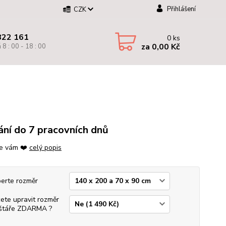
Přihlášení
CZK
822 161
0
ks
za
0,00 Kč
 8 : 00 - 18 : 00
ní do 7 pracovních dnů
e vám ❤️
celý popis
erte rozměr
ete upravit rozměr
štáře ZDARMA ?