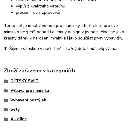
výplň z kvalitního vatelínu
precizní ruční zpracování
Tento set je ideální volbou pro maminky, které chtějí pro své
miminko bezpečí, pohodlí a jemný design v jednom. Hodí se jako
krásný dárek k narození miminka i jako součást první výbavičky.
🧵 Šijeme s láskou v naší dílně – každý detail má svůj význam.
Zboží zařazeno v kategoriích
DĚTSKÝ SVĚT
Výbava pro miminka
Vybavení postýlek
Sety
4 - dílné