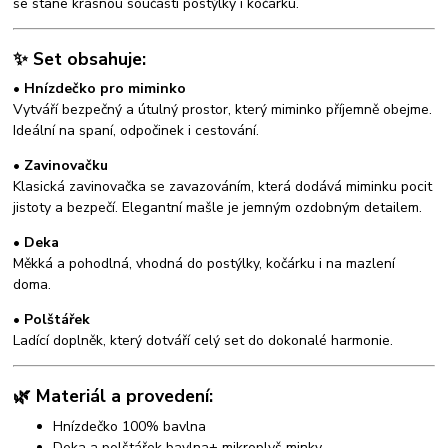
se stane krásnou součástí postýlky i kočárku.
✨ Set obsahuje:
• Hnízdečko pro miminko
Vytváří bezpečný a útulný prostor, který miminko příjemně obejme.
Ideální na spaní, odpočinek i cestování.
• Zavinovačku
Klasická zavinovačka se zavazováním, která dodává miminku pocit
jistoty a bezpečí. Elegantní mašle je jemným ozdobným detailem.
• Deka
Měkká a pohodlná, vhodná do postýlky, kočárku i na mazlení
doma.
• Polštářek
Ladící doplněk, který dotváří celý set do dokonalé harmonie.
🌿 Materiál a provedení:
Hnízdečko 100% bavlna
Deka a polštářek bavlna+ mikroplyš minky