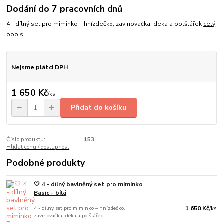
Dodání do 7 pracovních dnů
4 - dílný set pro miminko – hnízdečko, zavinovačka, deka a polštářek
celý
popis
Nejsme plátci DPH
1 650 Kč
/
ks
Přidat do košíku
Číslo produktu:
153
Hlídat cenu / dostupnost
Podobné produkty
🤍 4 - dílný bavlněný set pro miminko
Basic - bílá
4 - dílný set pro miminko – hnízdečko,
1 650 Kč
/
ks
zavinovačka, deka a polštářek