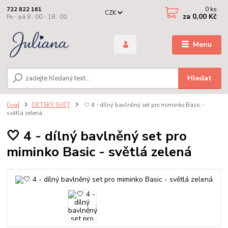
0
ks
722 822 161
CZK
za
0,00 Kč
Po - pá 8 : 00 - 18 : 00
Menu
Hledat
Úvod
DĚTSKÝ SVĚT
🤍 4 - dílný bavlněný set pro miminko Basic -
světlá zelená
🤍 4 - dílný bavlněný set pro
miminko Basic - světlá zelená