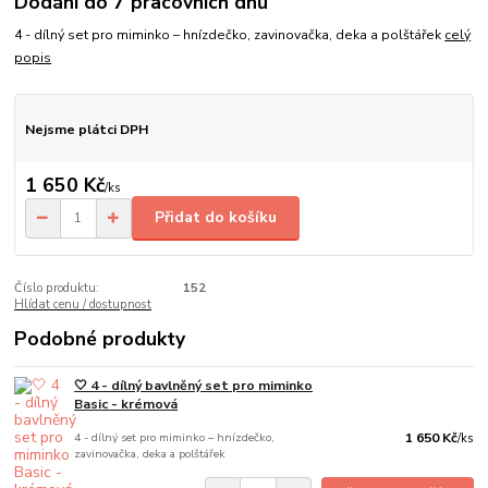
Dodání do 7 pracovních dnů
4 - dílný set pro miminko – hnízdečko, zavinovačka, deka a polštářek
celý
popis
Nejsme plátci DPH
1 650 Kč
/
ks
Přidat do košíku
Číslo produktu:
152
Hlídat cenu / dostupnost
Podobné produkty
🤍 4 - dílný bavlněný set pro miminko
Basic - krémová
4 - dílný set pro miminko – hnízdečko,
1 650 Kč
/
ks
zavinovačka, deka a polštářek