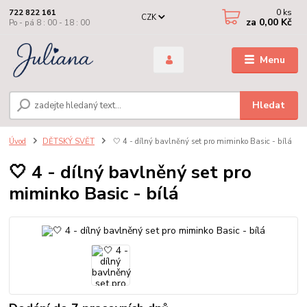
0
ks
722 822 161
CZK
za
0,00 Kč
Po - pá 8 : 00 - 18 : 00
Menu
Hledat
Úvod
DĚTSKÝ SVĚT
🤍 4 - dílný bavlněný set pro miminko Basic - bílá
🤍 4 - dílný bavlněný set pro
miminko Basic - bílá