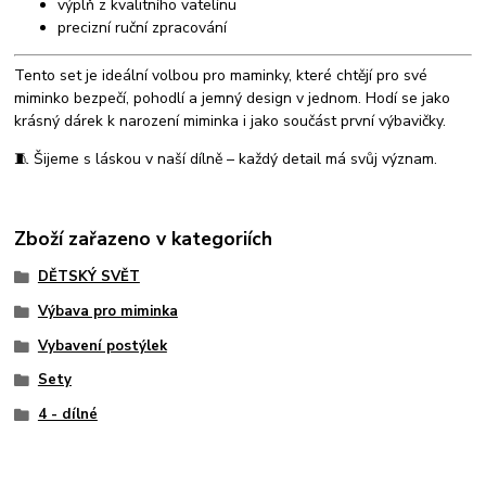
výplň z kvalitního vatelínu
precizní ruční zpracování
Tento set je ideální volbou pro maminky, které chtějí pro své
miminko bezpečí, pohodlí a jemný design v jednom. Hodí se jako
krásný dárek k narození miminka i jako součást první výbavičky.
🧵 Šijeme s láskou v naší dílně – každý detail má svůj význam.
Zboží zařazeno v kategoriích
DĚTSKÝ SVĚT
Výbava pro miminka
Vybavení postýlek
Sety
4 - dílné