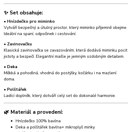
✨ Set obsahuje:
• Hnízdečko pro miminko
Vytváří bezpečný a útulný prostor, který miminko příjemně obejme.
Ideální na spaní, odpočinek i cestování.
• Zavinovačku
Klasická zavinovačka se zavazováním, která dodává miminku pocit
jistoty a bezpečí. Elegantní mašle je jemným ozdobným detailem.
• Deka
Měkká a pohodlná, vhodná do postýlky, kočárku i na mazlení
doma.
• Polštářek
Ladící doplněk, který dotváří celý set do dokonalé harmonie.
🌿 Materiál a provedení:
Hnízdečko 100% bavlna
Deka a polštářek bavlna+ mikroplyš minky