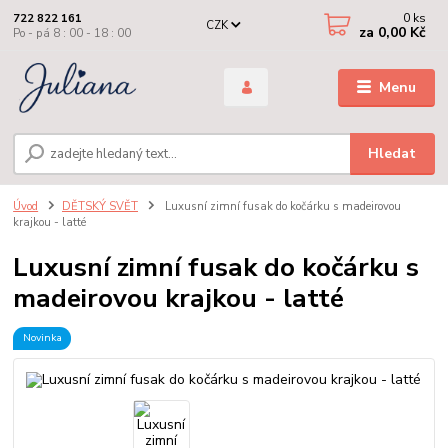
0
ks
722 822 161
CZK
za
0,00 Kč
Po - pá 8 : 00 - 18 : 00
Menu
Hledat
Úvod
DĚTSKÝ SVĚT
Luxusní zimní fusak do kočárku s madeirovou
krajkou - latté
Luxusní zimní fusak do kočárku s
madeirovou krajkou - latté
Novinka