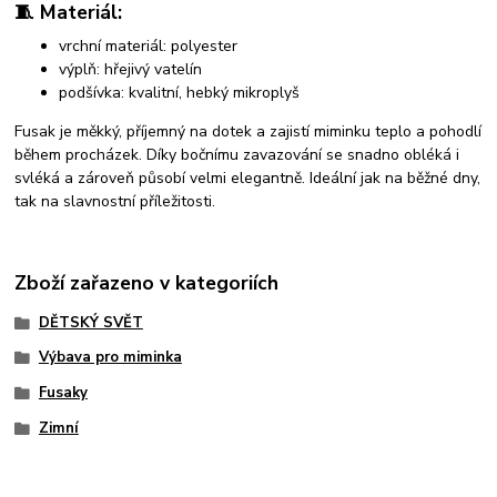
🧵 Materiál:
vrchní materiál: polyester
výplň: hřejivý vatelín
podšívka: kvalitní, hebký mikroplyš
Fusak je měkký, příjemný na dotek a zajistí miminku teplo a pohodlí
během procházek. Díky bočnímu zavazování se snadno obléká i
svléká a zároveň působí velmi elegantně. Ideální jak na běžné dny,
tak na slavnostní příležitosti.
Zboží zařazeno v kategoriích
DĚTSKÝ SVĚT
Výbava pro miminka
Fusaky
Zimní