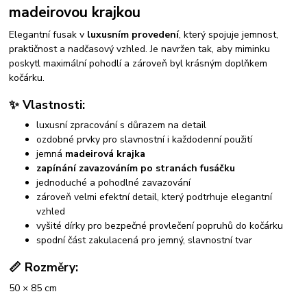
madeirovou krajkou
Elegantní fusak v
luxusním provedení
, který spojuje jemnost,
praktičnost a nadčasový vzhled. Je navržen tak, aby miminku
poskytl maximální pohodlí a zároveň byl krásným doplňkem
kočárku.
✨ Vlastnosti:
luxusní zpracování s důrazem na detail
ozdobné prvky pro slavnostní i každodenní použití
jemná
madeirová krajka
zapínání zavazováním po stranách fusáčku
jednoduché a pohodlné zavazování
zároveň velmi efektní detail, který podtrhuje elegantní
vzhled
vyšité dírky pro bezpečné provlečení popruhů do kočárku
spodní část zakulacená pro jemný, slavnostní tvar
📏 Rozměry:
50 × 85 cm