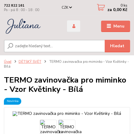
0
ks
722 822 161
CZK
za
0,00 Kč
Po - pá 8 : 00 - 18 : 00
Menu
Hledat
Úvod
DĚTSKÝ SVĚT
TERMO zavinovačka pro miminko - Vzor Květinky -
Bílá
TERMO zavinovačka pro miminko
- Vzor Květinky - Bílá
Novinka