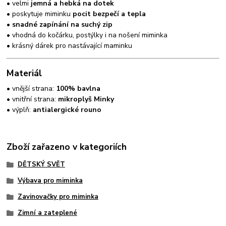
• velmi
jemná a hebká na dotek
• poskytuje miminku
pocit bezpečí a tepla
•
snadné zapínání na suchý zip
• vhodná do kočárku, postýlky i na nošení miminka
• krásný dárek pro nastávající maminku
Materiál
• vnější strana:
100% bavlna
• vnitřní strana:
mikroplyš Minky
• výplň:
antialergické rouno
Zboží zařazeno v kategoriích
DĚTSKÝ SVĚT
Výbava pro miminka
Zavinovačky pro miminka
Zimní a zateplené