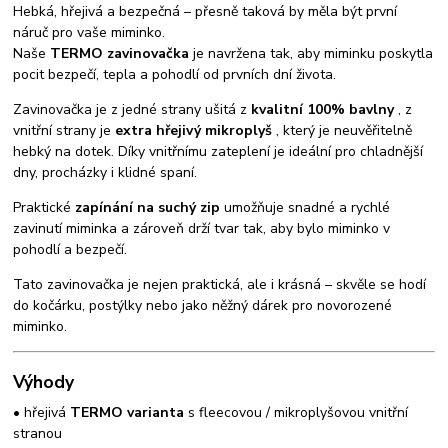
Hebká, hřejivá a bezpečná – přesně taková by měla být první
náruč pro vaše miminko.
Naše
TERMO zavinovačka
je navržena tak, aby miminku poskytla
pocit bezpečí, tepla a pohodlí od prvních dní života.
Zavinovačka je z jedné strany ušitá z
kvalitní 100% bavlny
, z
vnitřní strany je
extra hřejivý mikroplyš
, který je neuvěřitelně
hebký na dotek. Díky vnitřnímu zateplení je ideální pro chladnější
dny, procházky i klidné spaní.
Praktické
zapínání na suchý zip
umožňuje snadné a rychlé
zavinutí miminka a zároveň drží tvar tak, aby bylo miminko v
pohodlí a bezpečí.
Tato zavinovačka je nejen praktická, ale i krásná – skvěle se hodí
do kočárku, postýlky nebo jako něžný dárek pro novorozené
miminko.
Výhody
• hřejivá
TERMO varianta
s fleecovou / mikroplyšovou vnitřní
stranou