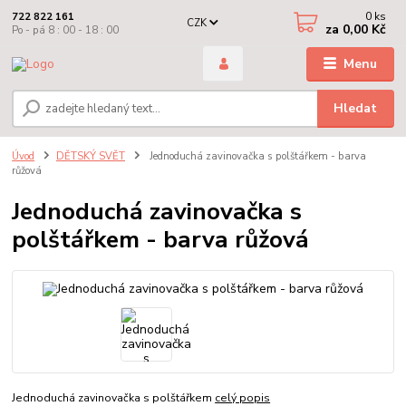
0
ks
722 822 161
CZK
za
0,00 Kč
Po - pá 8 : 00 - 18 : 00
Menu
Hledat
Úvod
DĚTSKÝ SVĚT
Jednoduchá zavinovačka s polštářkem - barva
růžová
Jednoduchá zavinovačka s
polštářkem - barva růžová
Jednoduchá zavinovačka s polštářkem
celý popis