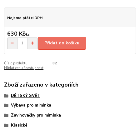
Nejsme plátci DPH
630 Kč
/
ks
Přidat do košíku
Číslo produktu:
82
Hlídat cenu / dostupnost
Zboží zařazeno v kategoriích
DĚTSKÝ SVĚT
Výbava pro miminka
Zavinovačky pro miminka
Klasické