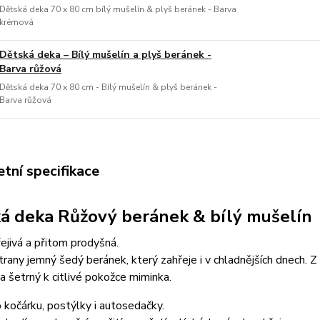
Dětská deka 70 x 80 cm bílý mušelín & plyš beránek - Barva
krémová
Dětská deka – Bílý mušelín a plyš beránek -
Barva růžová
Dětská deka 70 x 80 cm - Bílý mušelín & plyš beránek -
Barva růžová
tní specifikace
á deka Růžový beránek & bílý mušelín
ejivá a přitom prodyšná.
trany jemný šedý beránek, který zahřeje i v chladnějších dnech. Z
a šetrný k citlivé pokožce miminka.
o kočárku, postýlky i autosedačky.