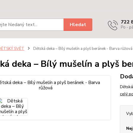
722 
Hledat
Po - pá
DĚTSKÝ SVĚT
Dětská deka – Bílý mušelín a plyš beránek - Barva růžová
ká deka – Bílý mušelín a plyš be
Dodá
Dětská
celý p
Vyb
Nej