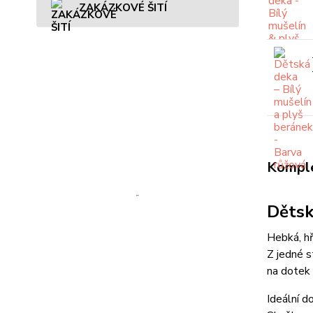
ZAKÁZKOVÉ ŠITÍ
Komple
Dětsk
Hebká, hř
Z jedné s
na dotek 
Ideální d