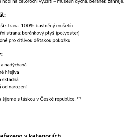
 hodí na celoroční využití – mušelín dýchá, beránek zahřeje.
ál:
jší strana: 100% bavlněný mušelín
třní strana: beránkový plyš (polyester)
dné pro citlivou dětskou pokožku
:
 a nadýchaná
ně hřejivá
a skladná
 od narození
 šijeme s láskou v České republice. 🤍
zařazeno v kategoriích