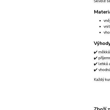
Skvěle se
Materi
vně
vni
vho
Výhody
✔️ měkká
✔️ příjem
✔️ lehká 
✔️ vhodná
Každý kus
Zboží 