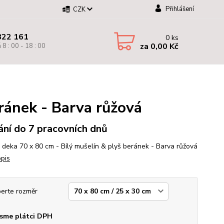
Přihlášení
CZK
822 161
0
ks
za
0,00 Kč
 8 : 00 - 18 : 00
ránek - Barva růžová
ní do 7 pracovních dnů
 deka 70 x 80 cm - Bílý mušelín & plyš beránek - Barva růžová
opis
erte rozměr
sme plátci DPH