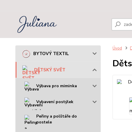
Úvod
BYTOVÝ TEXTIL
Děts
DĚTSKÝ SVĚT
Výbava pro miminka
Vybavení postýlek
Peřiny a polštáře do
postele