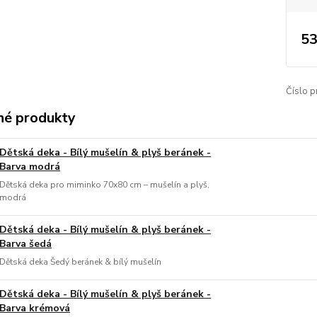
53
Číslo p
é produkty
Dětská deka - Bílý mušelín & plyš beránek -
Barva modrá
Dětská deka pro miminko 70x80 cm – mušelín a plyš,
modrá
Dětská deka - Bílý mušelín & plyš beránek -
Barva šedá
Dětská deka Šedý beránek & bílý mušelín
Dětská deka - Bílý mušelín & plyš beránek -
Barva krémová