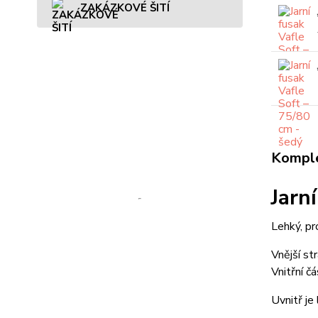
ZAKÁZKOVÉ ŠITÍ
Komple
Jarn
Lehký, pr
Vnější st
Vnitřní č
Uvnitř je