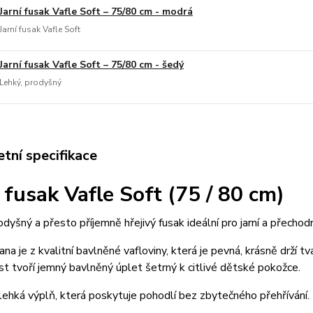
Jarní fusak Vafle Soft – 75/80 cm - modrá
Jarní fusak Vafle Soft
Jarní fusak Vafle Soft – 75/80 cm - šedý
Lehký, prodyšný
tní specifikace
í fusak Vafle Soft (75 / 80 cm)
odyšný a přesto příjemně hřejivý fusak ideální pro jarní a přechod
rana je z kvalitní bavlněné vafloviny, která je pevná, krásně drží t
ást tvoří jemný bavlněný úplet šetrný k citlivé dětské pokožce.
 lehká výplň, která poskytuje pohodlí bez zbytečného přehřívání.