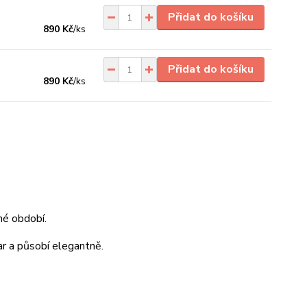
Přidat do košíku
890 Kč
/
ks
Přidat do košíku
890 Kč
/
ks
né období.
var a působí elegantně.