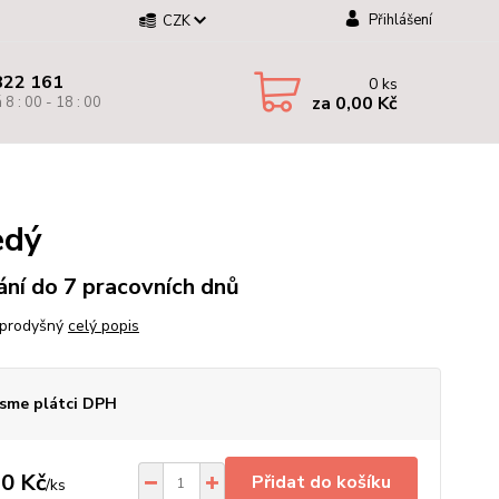
Přihlášení
CZK
822 161
0
ks
za
0,00 Kč
 8 : 00 - 18 : 00
edý
ní do 7 pracovních dnů
 prodyšný
celý popis
sme plátci DPH
0 Kč
Přidat do košíku
/
ks