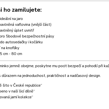
i ho zamilujete:
ideální na jaro
vlněná vaflovina (vnější část)
avlněný úplet uvnitř
 pro 5bodové bezpečnostní pásy
do autosedačky i kočárku
 na knoflíky
75 cm - 80 cm
inko jemně obejme, poskytne mu pocit bezpečí a pohodlí při ka
 důrazem na jednoduchost, praktičnost a nadčasový design.
 šito v České republice“
eno v naší šicí dílně“
ovaná jarní kolekce“