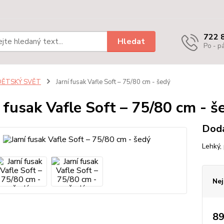
722 
Hledat
Po - pá
DĚTSKÝ SVĚT
Jarní fusak Vafle Soft – 75/80 cm - šedý
í fusak Vafle Soft – 75/80 cm - š
Dodá
Lehký,
Nej
89