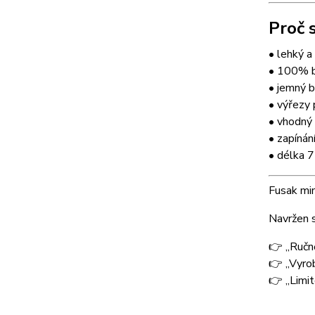
Proč s
• lehký a 
• 100% ba
• jemný b
• výřezy
• vhodný 
• zapínání
• délka 
Fusak mim
Navržen s
👉 „Ručně
👉 „Vyrob
👉 „Limit