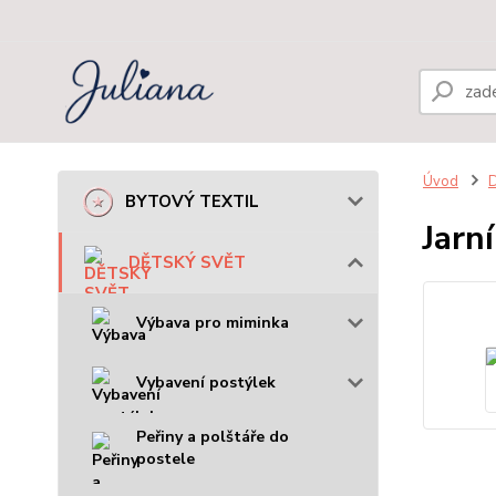
Úvod
BYTOVÝ TEXTIL
Jarn
DĚTSKÝ SVĚT
Výbava pro miminka
Vybavení postýlek
Peřiny a polštáře do
postele