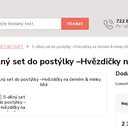
722 
Hledat
Po - pá
DĚTSKÝ SVĚT
5-dílný set do postýlky –Hvězdičky na černém & minky bí
lný set do postýlky –Hvězdičky 
Dodá
Luxusn
Nej
2 