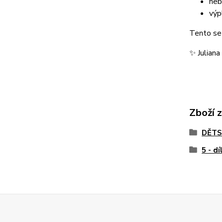
heb
výp
Tento set
✨ Juliana
Zboží 
DĚTS
5 - dí