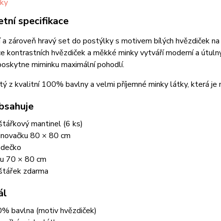
tní specifikace
 a zároveň hravý set do postýlky s motivem bílých hvězdiček n
 kontrastních hvězdiček a měkké minky vytváří moderní a útulný
poskytne miminku maximální pohodlí.
itý z kvalitní 100% bavlny a velmi příjemné minky látky, která je
bsahuje
štářkový mantinel (6 ks)
inovačku 80 × 80 cm
zdečko
u 70 × 80 cm
štářek zdarma
ál
% bavlna (motiv hvězdiček)