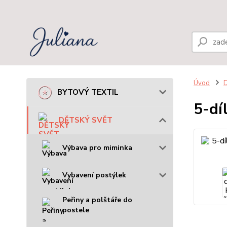
Úvod
BYTOVÝ TEXTIL
5-dí
DĚTSKÝ SVĚT
Výbava pro miminka
Vybavení postýlek
Peřiny a polštáře do
postele