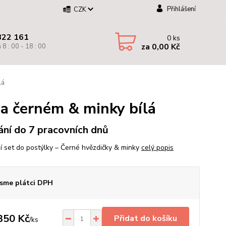
Přihlášení
CZK
822 161
0
ks
za
0,00 Kč
 8 : 00 - 18 : 00
lá
na černém & minky bílá
ní do 7 pracovních dnů
í set do postýlky – Černé hvězdičky & minky
celý popis
sme plátci DPH
350 Kč
Přidat do košíku
/
ks