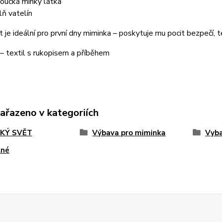
oučká minky látka
lň vatelín
 je ideální pro první dny miminka – poskytuje mu pocit bezpečí, t
 – textil s rukopisem a příběhem
zařazeno v kategoriích
KÝ SVĚT
Výbava pro miminka
Vyba
lné