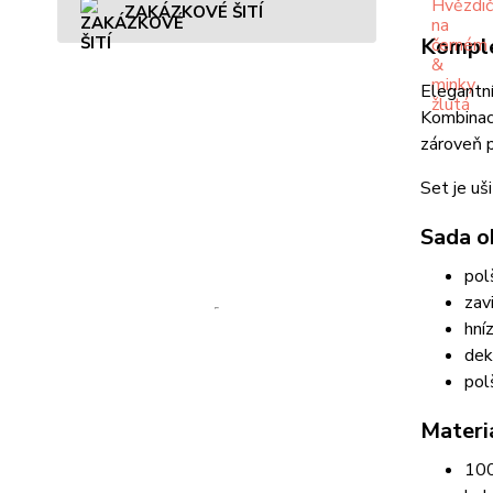
ZAKÁZKOVÉ ŠITÍ
Komple
Elegantní
Kombinace
zároveň 
Set je uš
Sada o
pol
zav
hní
dek
pol
Materi
100