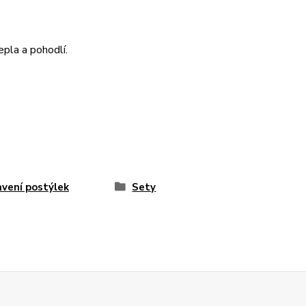
epla a pohodlí.
vení postýlek
Sety