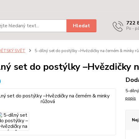
722 
Hledat
Po - pá
DĚTSKÝ SVĚT
5-dílný set do postýlky –Hvězdičky na černém & minky r
lný set do postýlky –Hvězdičky 
Dodá
5-díln
popis
Nej