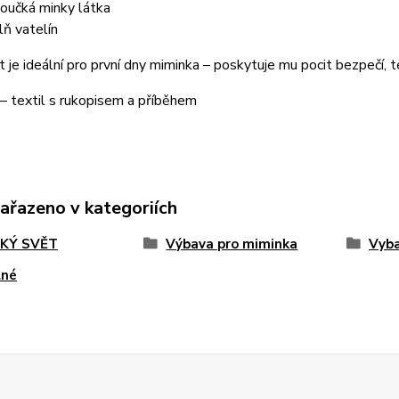
oučká minky látka
lň vatelín
 je ideální pro první dny miminka – poskytuje mu pocit bezpečí, t
 – textil s rukopisem a příběhem
zařazeno v kategoriích
KÝ SVĚT
Výbava pro miminka
Vyba
lné