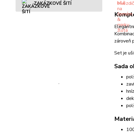
ZAKÁZKOVÉ ŠITÍ
Komple
Elegantní
Kombinace
zároveň 
Set je uš
Sada o
pol
zav
hní
dek
pol
Materi
100