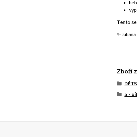
heb
výp
Tento set
✨ Juliana
Zboží 
DĚTS
5 - dí