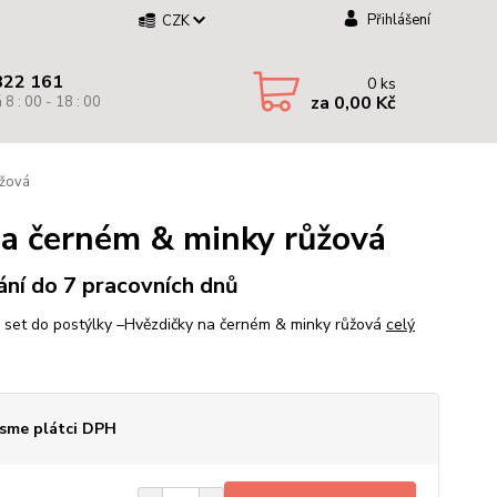
Přihlášení
CZK
822 161
0
ks
za
0,00 Kč
 8 : 00 - 18 : 00
ůžová
na černém & minky růžová
ní do 7 pracovních dnů
ý set do postýlky –Hvězdičky na černém & minky růžová
celý
sme plátci DPH