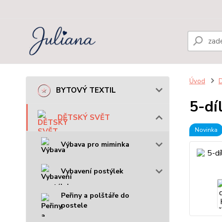
Úvod
BYTOVÝ TEXTIL
5-dí
DĚTSKÝ SVĚT
Novinka
Výbava pro miminka
Vybavení postýlek
Peřiny a polštáře do
postele