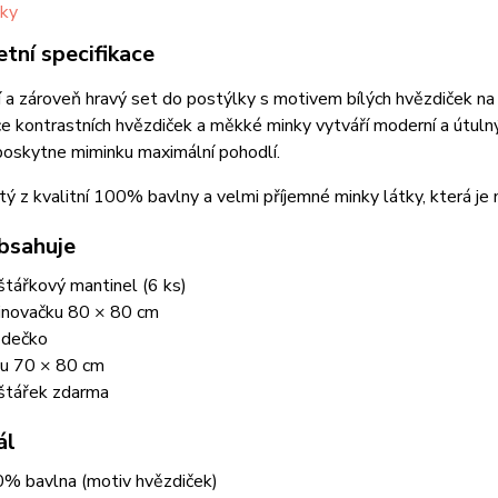
tní specifikace
 a zároveň hravý set do postýlky s motivem bílých hvězdiček n
 kontrastních hvězdiček a měkké minky vytváří moderní a útulný
poskytne miminku maximální pohodlí.
itý z kvalitní 100% bavlny a velmi příjemné minky látky, která je
bsahuje
štářkový mantinel (6 ks)
inovačku 80 × 80 cm
zdečko
u 70 × 80 cm
štářek zdarma
ál
% bavlna (motiv hvězdiček)