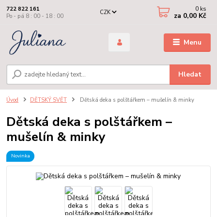
0
ks
722 822 161
CZK
za
0,00 Kč
Po - pá 8 : 00 - 18 : 00
Menu
Hledat
Úvod
DĚTSKÝ SVĚT
Dětská deka s polštářkem – mušelín & minky
Dětská deka s polštářkem –
mušelín & minky
Novinka