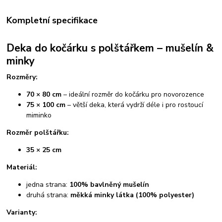
Kompletní specifikace
Deka do kočárku s polštářkem – mušelín &
minky
Rozměry:
70 × 80 cm
– ideální rozměr do kočárku pro novorozence
75 × 100 cm
– větší deka, která vydrží déle i pro rostoucí
miminko
Rozměr polštářku:
35 × 25 cm
Materiál:
jedna strana:
100% bavlněný mušelín
druhá strana:
měkká minky látka (100% polyester)
Varianty: