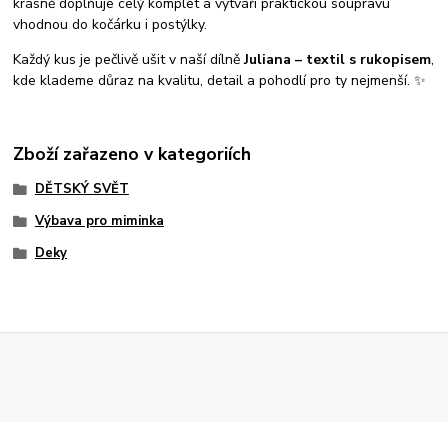
krásně doplňuje celý komplet a vytváří praktickou soupravu
vhodnou do kočárku i postýlky.
Každý kus je pečlivě ušit v naší dílně
Juliana – textil s rukopisem
,
kde klademe důraz na kvalitu, detail a pohodlí pro ty nejmenší. ✨
Zboží zařazeno v kategoriích
DĚTSKÝ SVĚT
Výbava pro miminka
Deky