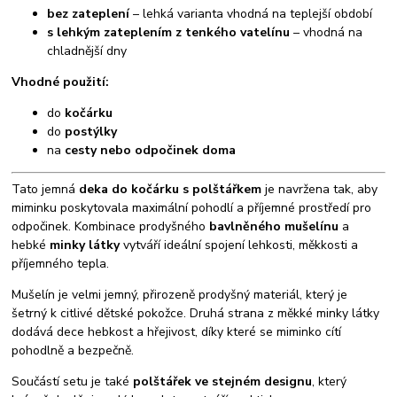
bez zateplení
– lehká varianta vhodná na teplejší období
s lehkým zateplením z tenkého vatelínu
– vhodná na
chladnější dny
Vhodné použití:
do
kočárku
do
postýlky
na
cesty nebo odpočinek doma
Tato jemná
deka do kočárku s polštářkem
je navržena tak, aby
miminku poskytovala maximální pohodlí a příjemné prostředí pro
odpočinek. Kombinace prodyšného
bavlněného mušelínu
a
hebké
minky látky
vytváří ideální spojení lehkosti, měkkosti a
příjemného tepla.
Mušelín je velmi jemný, přirozeně prodyšný materiál, který je
šetrný k citlivé dětské pokožce. Druhá strana z měkké minky látky
dodává dece hebkost a hřejivost, díky které se miminko cítí
pohodlně a bezpečně.
Součástí setu je také
polštářek ve stejném designu
, který