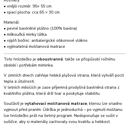
Rozměry:
• vnější rozměr: 95× 55 cm
• spací plocha: cca 65 × 30 cm
Materiál:
• pevné bavlněné plátno (100% bavlna)
• měkoučká minky látka
• výplň bočnic: antialergické silikonové vlákno
• vyjímatelná molitanová matrace
Toto hnízdečko je
oboustranné
, takže se přizpůsobí ročnímu
období i potřebám miminka.
V zimních dnech zahřeje hebká plyšová strana, která vytváří pocit
tepla a útulnosti.
V letních měsících je zase příjemná prodyšná bavlněná strana z
kvalitního plátna, která drží tvar a poskytuje stabilitu.
Součástí je
vytahovací molitanová matrace
, kterou lze snadno
vyjmout před praním. Údržba je jednoduchá – po vyjmutí molitanu
lze hnízdečko prát na šetrný program. Nedoporučuje se sušit v
sušičce, aby si materiály zachovaly svou kvalitu a hebkost.