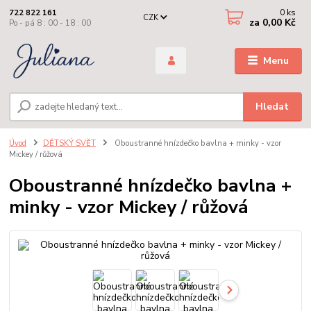
0
ks
722 822 161
CZK
za
0,00 Kč
Po - pá 8 : 00 - 18 : 00
Menu
Hledat
Úvod
DĚTSKÝ SVĚT
Oboustranné hnízdečko bavlna + minky - vzor
Mickey / růžová
Oboustranné hnízdečko bavlna +
minky - vzor Mickey / růžová