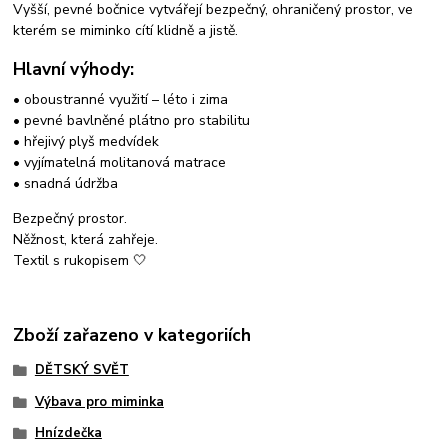
Vyšší, pevné bočnice vytvářejí bezpečný, ohraničený prostor, ve
kterém se miminko cítí klidně a jistě.
Hlavní výhody:
• oboustranné využití – léto i zima
• pevné bavlněné plátno pro stabilitu
• hřejivý plyš medvídek
• vyjímatelná molitanová matrace
• snadná údržba
Bezpečný prostor.
Něžnost, která zahřeje.
Textil s rukopisem 🤍
Zboží zařazeno v kategoriích
DĚTSKÝ SVĚT
Výbava pro miminka
Hnízdečka