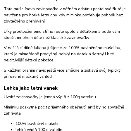
Tato mušelínová zavinovačka v něžném odstínu pastelově žluté je
navržena pro horké letní dny, kdy miminko potřebuje pohodlí bez
zbytečného přehřívání.
Díky prodlouženému střihu roste spolu s děťátkem a bude vám
sloužit mnohem déle než klasické zavinovačky.
V naší šicí dílně Juliana ji šijeme ze 100% bavlněného mušelínu,
který je mimořádně prodyšný, hebký na dotek a šetrný i k té
nejcitlivější dětské pokožce.
S každým praním navíc ještě více změkne a získává svůj typický
přirozeně mačkaný vzhled.
Lehká jako letní vánek
Uvnitř zavinovačky je jemná výplň z 100g vatelínu.
Miminku poskytne pocit příjemného obejmutí, aniž by ho zbytečně
zahřívala.
100% bavlněný mušelín
lehká výplň 100 g vatelín