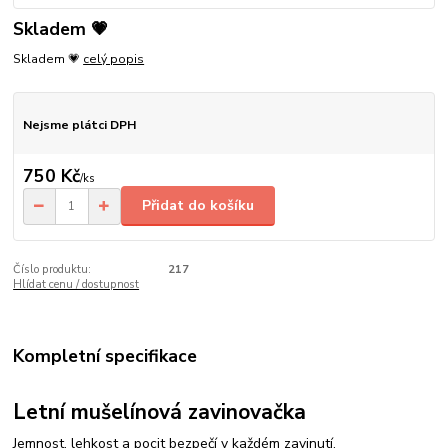
Skladem 💗
Skladem 💗
celý popis
Nejsme plátci DPH
750 Kč
/
ks
Přidat do košíku
Číslo produktu:
217
Hlídat cenu / dostupnost
Kompletní specifikace
Letní mušelínová zavinovačka
Jemnost, lehkost a pocit bezpečí v každém zavinutí.