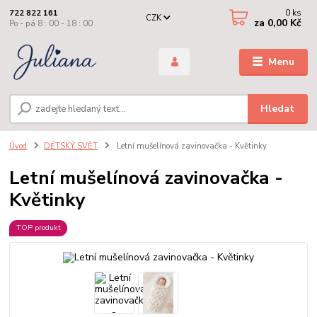
0
ks
722 822 161
CZK
za
0,00 Kč
Po - pá 8 : 00 - 18 : 00
Menu
Hledat
Úvod
DĚTSKÝ SVĚT
Letní mušelínová zavinovačka - Květinky
Letní mušelínová zavinovačka -
Květinky
TOP produkt