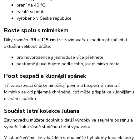
praní na 40 °C
rychlé schnutí
vyrobeno v České republice
Roste spolu s miminkem
Díky rozměru
38 × 115 cm
lze zavinovačku snadno přizpůsobit
aktuální velikosti dítěte.
pro novorozence ji jednoduše více přehnete,
postupně ji uvolňujete podle toho, jak miminko roste.
Pocit bezpečí a klidnější spánek
Tři zavazovací šňůrky umožňují pevné a bezpečné zavinutí.
Miminko se cítí příjemně chráněné, což může přispět ke klidnějšímu
usínání i spánku.
Součást letní kolekce Juliana
Zavinovačku můžete doplnit o další výrobky ve stejném odstínu a
vytvořit tak krásně sladěnou letní výbavičku.
V Julianě věříme, že v každém stehu může být ukrytý kousek lásky.