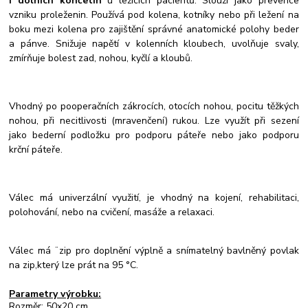
i dolních končetin
u ležících pacientů. Slouží jako prevence
vzniku proleženin. Používá pod kolena, kotníky nebo při ležení na
boku mezi kolena pro zajištění správné anatomické polohy beder
a pánve. Snižuje napětí v kolenních kloubech, uvolňuje svaly,
zmírňuje bolest zad, nohou, kyčlí a kloubů.
Vhodný po pooperačních zákrocích, otocích nohou, pocitu těžkých
nohou, při necitlivosti (mravenčení) rukou. Lze využít při sezení
jako bederní podložku pro podporu páteře nebo jako podporu
krční páteře.
Válec má univerzální využití, je vhodný na kojení, rehabilitaci,
polohování, nebo na cvičení, masáže a relaxaci.
Válec má ¨zip pro doplnění výplně a snímatelný bavlněný povlak
na zip,který lze prát na 95 °C.
Parametry výrobku:
Rozměr: 50x20 cm