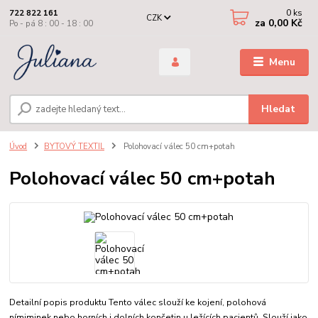
0
ks
722 822 161
CZK
za
0,00 Kč
Po - pá 8 : 00 - 18 : 00
Menu
Hledat
Úvod
BYTOVÝ TEXTIL
Polohovací válec 50 cm+potah
Polohovací válec 50 cm+potah
Detailní popis produktu Tento válec slouží ke kojení, polohová
nímiminek nebo horních i dolních končetin u ležících pacientů. Slouží jako