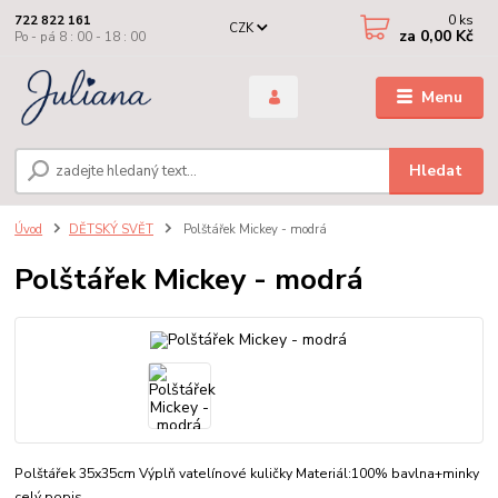
0
ks
722 822 161
CZK
za
0,00 Kč
Po - pá 8 : 00 - 18 : 00
Menu
Hledat
Úvod
DĚTSKÝ SVĚT
Polštářek Mickey - modrá
Polštářek Mickey - modrá
Polštářek 35x35cm Výplň vatelínové kuličky Materiál:100% bavlna+minky
celý popis