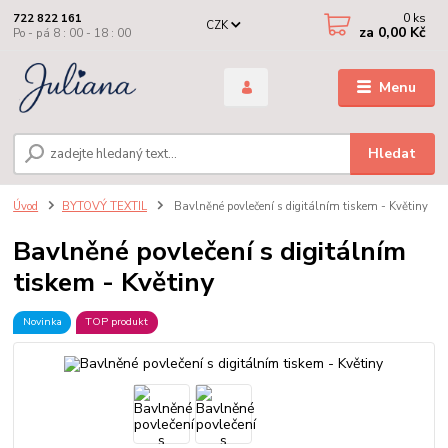
0
ks
722 822 161
CZK
za
0,00 Kč
Po - pá 8 : 00 - 18 : 00
Menu
Hledat
Úvod
BYTOVÝ TEXTIL
Bavlněné povlečení s digitálním tiskem - Květiny
Bavlněné povlečení s digitálním
tiskem - Květiny
Novinka
TOP produkt