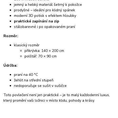
jemný a hebký materiál šetrný k pokožce
prodyšné – ideální pro klidný spánek
moderní 3D potisk s efektem hloubky
praktické zapínání na zip
stálobarevné i po opakovaném praní
Rozměr:
klasický rozměr
přikrývka: 140 × 200 cm
polštář: 70 × 90 cm
Údržba:
praní na 40 °C
žehlit na střední stupeň
nedoporučuje se sušit v sušičce
Toto povlečení není jen praktické – je to malý každodenní luxus,
který promění vaši ložnici v místo klidu, pohody a krásy.