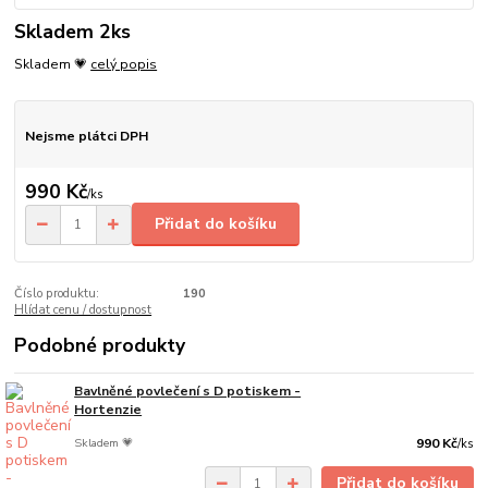
Skladem 2ks
Skladem 💗
celý popis
Nejsme plátci DPH
990 Kč
/
ks
Přidat do košíku
Číslo produktu:
190
Hlídat cenu / dostupnost
Podobné produkty
Bavlněné povlečení s D potiskem -
Hortenzie
Skladem 💗
990 Kč
/
ks
Přidat do košíku