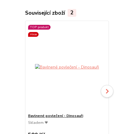
Související zboží
2
TOP produkt
Akce
Bavlnené povlečení - Dinosauři
Bavlněné pov
na růžové
Skladem 💗
Skladem 💗