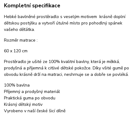
Kompletní specifikace
Hebké bavlněné prostěradlo s veselým motivem krásně doplní
dětskou postýlku a vytvoří útulné místo pro pohodlný spánek
vašeho děťátka.
Rozměr matrace :
60 x 120 cm
Prostěradlo je ušité ze 100% kvalitní bavlny, která je měkká,
prodyšná a příjemná k citlivé dětské pokožce. Díky všité gumě po
obvodu krásně drží na matraci, neshrnuje se a dobře se povléká.
100% bavlna
Příjemný a prodyšný materiál
Praktická guma po obvodu
Krásný dětský motiv
Vyrobeno v naší české šicí dílně