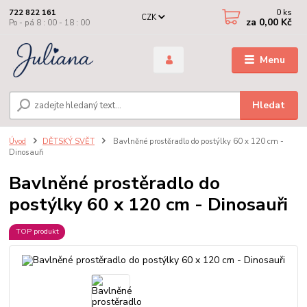
0
ks
722 822 161
CZK
za
0,00 Kč
Po - pá 8 : 00 - 18 : 00
Menu
Hledat
Úvod
DĚTSKÝ SVĚT
Bavlněné prostěradlo do postýlky 60 x 120 cm -
Dinosauři
Bavlněné prostěradlo do
postýlky 60 x 120 cm - Dinosauři
TOP produkt