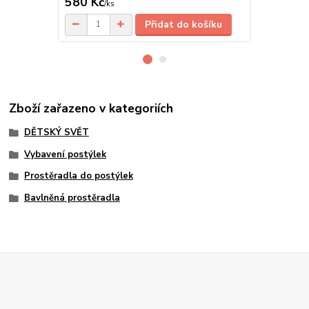
580 Kč
390 Kč
/
ks
/
ks
Přidat do košíku
Zboží zařazeno v kategoriích
DĚTSKÝ SVĚT
Vybavení postýlek
Prostěradla do postýlek
Bavlněná prostěradla