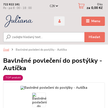
0
ks
722 822 161
CZK
za
0,00 Kč
Po - pá 8 : 00 - 18 : 00
Menu
Hledat
Úvod
Bavlněné povlečení do postýlky - Autíčka
Bavlněné povlečení do postýlky -
Autíčka
TOP produkt