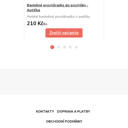
Bavlněné prostěradlo do postýlky -
Bavlněný záv
Autíčka
Hravý dětský
Hebké bavlněné prostěradlo s autíčky
210 Kč
590 Kč
/
ks
/
ks
Zvolit variantu
KONTAKTY
DOPRAVA A PLATBY
OBCHODNÍ PODMÍNKY