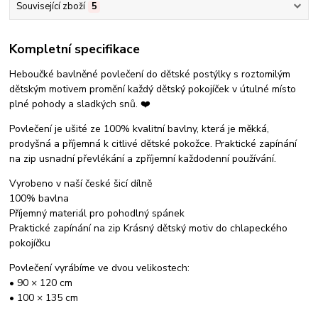
Související zboží
5
Kompletní specifikace
Heboučké bavlněné povlečení do dětské postýlky s roztomilým
dětským motivem promění každý dětský pokojíček v útulné místo
plné pohody a sladkých snů. ❤️
Povlečení je ušité ze 100% kvalitní bavlny, která je měkká,
prodyšná a příjemná k citlivé dětské pokožce. Praktické zapínání
na zip usnadní převlékání a zpříjemní každodenní používání.
Vyrobeno v naší české šicí dílně
100% bavlna
Příjemný materiál pro pohodlný spánek
Praktické zapínání na zip Krásný dětský motiv do chlapeckého
pokojíčku
Povlečení vyrábíme ve dvou velikostech:
• 90 × 120 cm
• 100 × 135 cm