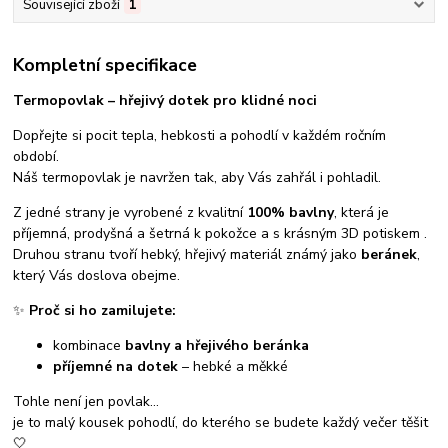
Související zboží
1
Kompletní specifikace
Termopovlak – hřejivý dotek pro klidné noci
Dopřejte si pocit tepla, hebkosti a pohodlí v každém ročním
období.
Náš termopovlak je navržen tak, aby Vás zahřál i pohladil.
Z jedné strany je vyrobené z kvalitní
100% bavlny
, která je
příjemná, prodyšná a šetrná k pokožce a s krásným 3D potiskem .
Druhou stranu tvoří hebký, hřejivý materiál známý jako
beránek
,
který Vás doslova obejme.
✨
Proč si ho zamilujete:
kombinace
bavlny a hřejivého beránka
příjemné na dotek
– hebké a měkké
Tohle není jen povlak…
je to malý kousek pohodlí, do kterého se budete každý večer těšit
🤍