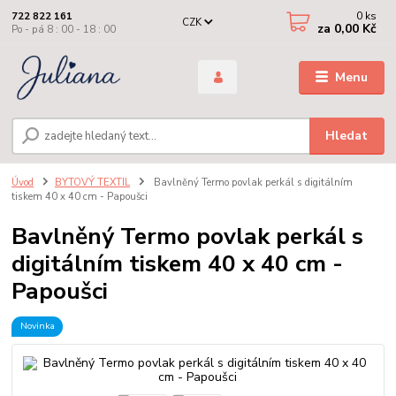
0
ks
722 822 161
CZK
za
0,00 Kč
Po - pá 8 : 00 - 18 : 00
Menu
Hledat
Úvod
BYTOVÝ TEXTIL
Bavlněný Termo povlak perkál s digitálním
tiskem 40 x 40 cm - Papoušci
Bavlněný Termo povlak perkál s
digitálním tiskem 40 x 40 cm -
Papoušci
Novinka