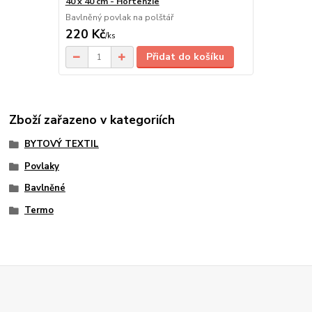
40 x 40 cm - Hortenzie
Bavlněný povlak na polštář
220 Kč
/
ks
Přidat do košíku
Zboží zařazeno v kategoriích
BYTOVÝ TEXTIL
Povlaky
Bavlněné
Termo