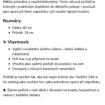
Měkký, pohodlný a nepřehlédnutelný. Tento válcový polštář je
krásným i praktickým doplňkem do dětského pokoje – poslouží
jako opora při čtení, odpočinku i při stavění tajných bunkrů.
Rozměry:
Délka: 60 cm
Průměr: 18 cm
✨ Vlastnosti:
Výplň z kvalitního dutého vlákna – lehká, měkká a
nadýchaná
Drží tvar a je příjemná na dotek
Vhodný jako opěrný polštář do postele i na zem
Dostupný v různých barevných variantách
Polštář je navržen tak, aby byl nejen krásný, ale i funkční. Děti si
ho zamilují jako součást hry i jako pohodlnou oporu při odpočinku.
🧵 Šijeme pečlivě v naší dílně s důrazem na kvalitu, bezpečnost a
radost z každého detailu.