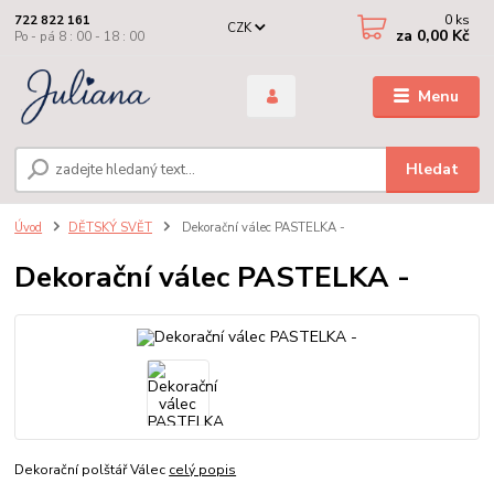
0
ks
722 822 161
CZK
za
0,00 Kč
Po - pá 8 : 00 - 18 : 00
Menu
Hledat
Úvod
DĚTSKÝ SVĚT
Dekorační válec PASTELKA -
Dekorační válec PASTELKA -
Dekorační polštář Válec
celý popis