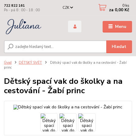
0
ks
722 822 161
CZK
za
0,00 Kč
Po - pá 8 : 00 - 18 : 00
Menu
Hledat
Úvod
DĚTSKÝ SVĚT
Dětský spací vak do školky a na cestování - Žabí
princ
Dětský spací vak do školky a na
cestování - Žabí princ