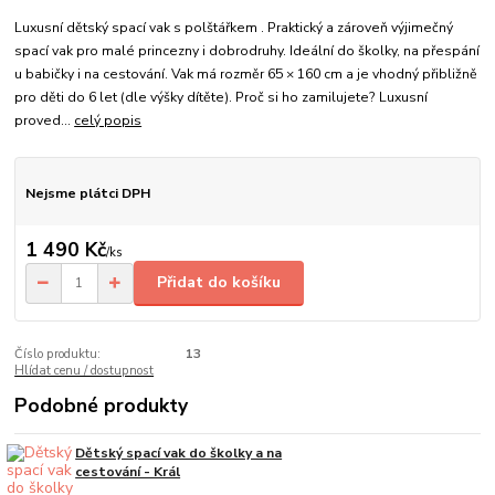
Luxusní dětský spací vak s polštářkem . Praktický a zároveň výjimečný
spací vak pro malé princezny i dobrodruhy. Ideální do školky, na přespání
u babičky i na cestování. Vak má rozměr 65 × 160 cm a je vhodný přibližně
pro děti do 6 let (dle výšky dítěte). Proč si ho zamilujete? Luxusní
proved...
celý popis
Nejsme plátci DPH
1 490 Kč
/
ks
Přidat do košíku
Číslo produktu:
13
Hlídat cenu / dostupnost
Podobné produkty
Dětský spací vak do školky a na
cestování - Král