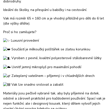
dobrodruhy.
Ideální do školky, na přespání u babičky i na cestování.
Vak má rozměr 65 × 160 cm a je vhodný přibližně pro děti do 6 let
(dle výšky dítěte).
Proč si ho zamilujete?
Luxusní provedení
Součástí je měkoučký polštářek se zlatou korunkou
Vyroben z pevné, kvalitní polyesterové stálobarevné látky
Uvnitř jemný mikroplyš pro maximální pohodlí
Zateplený vatelínem – příjemný i v chladnějších dnech
Vak lze snadno srolovat a zabalit
Materiály jsou pečlivě vybrané tak, aby byly příjemné na dotek,
odolné a zároveň praktické pro každodenní používání. Spací vak je
nejen funkční, ale i designový kousek, který dětem vytvoří jejich
vlastní útulný prostor kdekoliv se ocitnou.