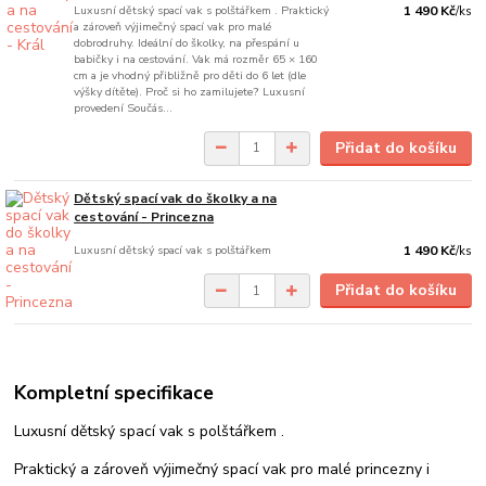
Luxusní dětský spací vak s polštářkem . Praktický
1 490 Kč
/
ks
a zároveň výjimečný spací vak pro malé
dobrodruhy. Ideální do školky, na přespání u
babičky i na cestování. Vak má rozměr 65 × 160
cm a je vhodný přibližně pro děti do 6 let (dle
výšky dítěte). Proč si ho zamilujete? Luxusní
provedení Součás...
Přidat do košíku
Dětský spací vak do školky a na
cestování - Princezna
Luxusní dětský spací vak s polštářkem
1 490 Kč
/
ks
Přidat do košíku
Kompletní specifikace
Luxusní dětský spací vak s polštářkem .
Praktický a zároveň výjimečný spací vak pro malé princezny i