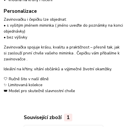
Personalizace
Zavinovačku i čepičku lze objednat:
• s vyšitým jménem miminka ( jméno uveďte do poznámky na konci
objednávky)
• bez výšivky
Zavinovačka spojuje krásu, kvalitu a praktičnost – přesně tak, jak
si zaslouží první chvíle vašeho miminka . Čepičku vám přibalíme k
zavinovačce .
Ideální na křtiny, vítání občánků a výjimečné životní okamžiky.
🤍 Ručně šito v naší dílně
✨ Limitovaná kolekce
👑 Model pro skutečně slavnostní chvíle
Související zboží
1