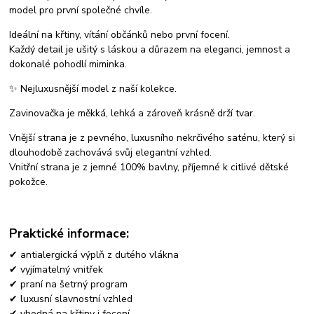
model pro první společné chvíle.
Ideální na křtiny, vítání občánků nebo první focení.
Každý detail je ušitý s láskou a důrazem na eleganci, jemnost a
dokonalé pohodlí miminka.
✨ Nejluxusnější model z naší kolekce.
Zavinovačka je měkká, lehká a zároveň krásně drží tvar.
Vnější strana je z pevného, luxusního nekrčivého saténu, který si
dlouhodobě zachovává svůj elegantní vzhled.
Vnitřní strana je z jemné 100% bavlny, příjemné k citlivé dětské
pokožce.
Praktické informace:
✔ antialergická výplň z dutého vlákna
✔ vyjímatelný vnitřek
✔ praní na šetrný program
✔ luxusní slavnostní vzhled
✔ vhodná na křtiny i focení