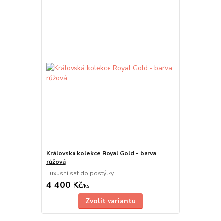
Královská kolekce Royal Gold - barva
růžová
Luxusní set do postýlky
4 400 Kč
/
ks
Zvolit variantu