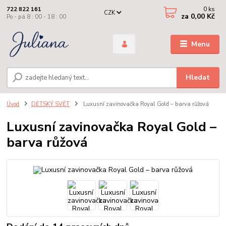
0
ks
722 822 161
CZK
za
0,00 Kč
Po - pá 8 : 00 - 18 : 00
Menu
Hledat
Úvod
DĚTSKÝ SVĚT
Luxusní zavinovačka Royal Gold – barva růžová
Luxusní zavinovačka Royal Gold –
barva růžová