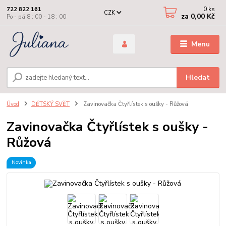
0
ks
722 822 161
CZK
za
0,00 Kč
Po - pá 8 : 00 - 18 : 00
Menu
Hledat
Úvod
DĚTSKÝ SVĚT
Zavinovačka Čtyřlístek s oušky - Růžová
Zavinovačka Čtyřlístek s oušky -
Růžová
Novinka