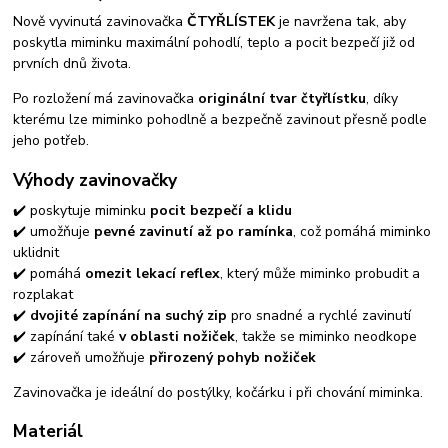
Nově vyvinutá zavinovačka
ČTYŘLÍSTEK
je navržena tak, aby
poskytla miminku maximální pohodlí, teplo a pocit bezpečí již od
prvních dnů života.
Po rozložení má zavinovačka
originální tvar čtyřlístku
, díky
kterému lze miminko pohodlně a bezpečně zavinout přesně podle
jeho potřeb.
Výhody zavinovačky
✔️ poskytuje miminku
pocit bezpečí a klidu
✔️ umožňuje
pevné zavinutí až po ramínka
, což pomáhá miminko
uklidnit
✔️ pomáhá
omezit lekací reflex
, který může miminko probudit a
rozplakat
✔️
dvojité zapínání na suchý zip
pro snadné a rychlé zavinutí
✔️ zapínání také
v oblasti nožiček
, takže se miminko neodkope
✔️ zároveň umožňuje
přirozený pohyb nožiček
Zavinovačka je ideální do postýlky, kočárku i při chování miminka.
Materiál