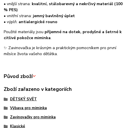
• vnější strana:
kvalitní, stálobarevný a nekrčivý materiál (100
% PES)
• vnitřní strana:
jemný bavlněný úplet
• výplň:
antialergické rouno
Použité materiály jsou
příjemné na dotek, prodyšné a šetrné k
citlivé pokožce miminka
.
✨ Zavinovačka je krásným a praktickým pomocníkem pro první
měsíce života vašeho děťátka.
Původ zboží
Zboží zařazeno v kategoriích
DĚTSKÝ SVĚT
Výbava pro miminka
Zavinovačky pro miminka
Klasické