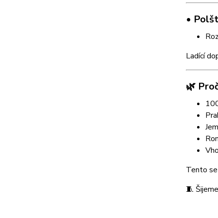
• Polš
Roz
Ladící do
🌿 Proč
100
Pra
Jem
Rom
Vho
Tento set
🧵 Šijeme