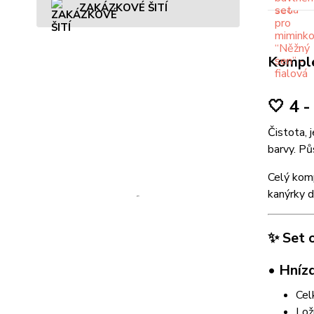
ZAKÁZKOVÉ ŠITÍ
Komple
🤍 4 
Čistota, 
barvy. Pů
Celý komp
kanýrky d
✨ Set 
• Hníz
Cel
Lož