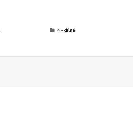
y
4 - dílné