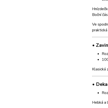
Hnízdečko
Boční čás
Ve spodní
praktická 
• Zavi
Roz
100
Klasická 
• Deka
Roz
Hebká a l