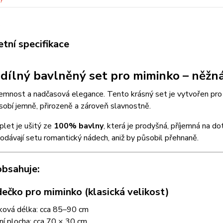
tní specifikace
- dílný bavlněný set pro miminko – něž
jemnost a nadčasová elegance. Tento krásný set je vytvořen pro m
sobí jemně, přirozeně a zároveň slavnostně.
let je ušitý ze
100% bavlny
, která je prodyšná, příjemná na d
odávají setu romantický nádech, aniž by působil přehnaně.
obsahuje:
dečko pro miminko (klasická velikost)
ková délka: cca 85–90 cm
ní plocha: cca 70 × 30 cm