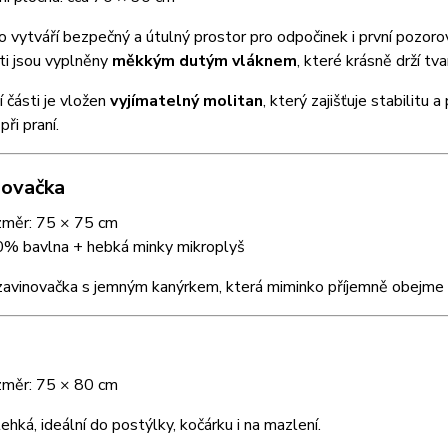
 vytváří bezpečný a útulný prostor pro odpočinek i první pozoro
ti jsou vyplněny
měkkým dutým vláknem
, které krásně drží tv
 části je vložen
vyjímatelný molitan
, který zajišťuje stabilitu
při praní.
novačka
měr: 75 × 75 cm
% bavlna + hebká minky mikroplyš
zavinovačka s jemným kanýrkem, která miminko příjemně obejme a
měr: 75 × 80 cm
ehká, ideální do postýlky, kočárku i na mazlení.