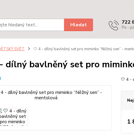
722 
Hledat
Po - pá
DĚTSKÝ SVĚT
🤍 4 - dílný bavlněný set pro miminko “Něžný sen” - men
 - dílný bavlněný set pro mimin
🤍 4 -
Nej
1 