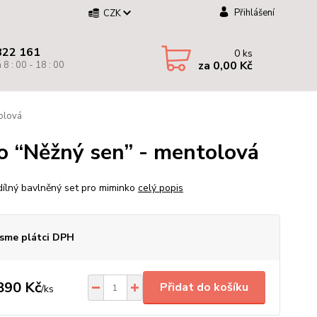
Přihlášení
CZK
822 161
0
ks
za
0,00 Kč
 8 : 00 - 18 : 00
tolová
ko “Něžný sen” - mentolová
 dílný bavlněný set pro miminko
celý popis
sme plátci DPH
890 Kč
Přidat do košíku
/
ks