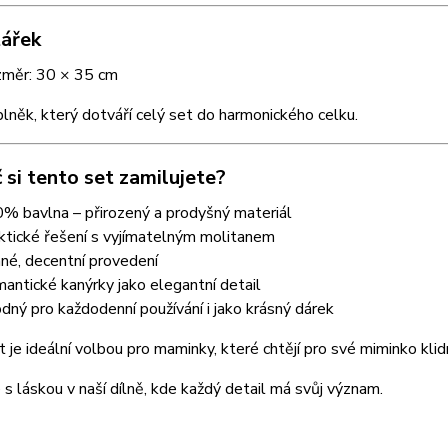
tářek
měr: 30 × 35 cm
plněk, který dotváří celý set do harmonického celku.
 si tento set zamilujete?
% bavlna – přirozený a prodyšný materiál
ktické řešení s vyjímatelným molitanem
né, decentní provedení
antické kanýrky jako elegantní detail
dný pro každodenní používání i jako krásný dárek
 je ideální volbou pro maminky, které chtějí pro své miminko klid
 s láskou v naší dílně, kde každý detail má svůj význam.