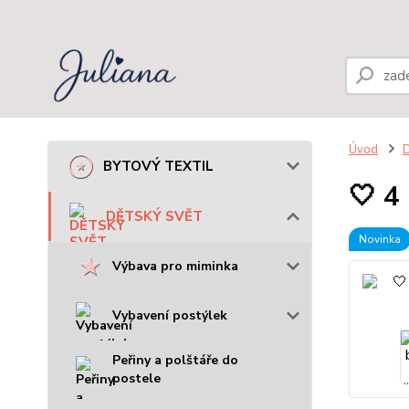
Úvod
BYTOVÝ TEXTIL
🤍 4
DĚTSKÝ SVĚT
Novinka
Výbava pro miminka
Vybavení postýlek
Peřiny a polštáře do
postele